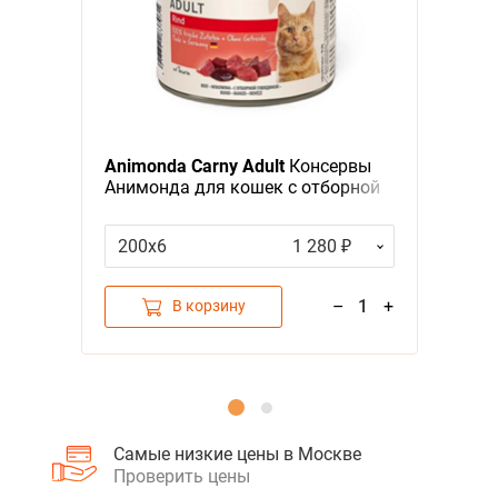
Я - А
Фильтры
Animonda Carny Adult
Консервы
Анимонда для кошек с отборной
Говядиной (цена за упаковку)
200х6
1 280 ₽
–
1
+
В корзину
Самые низкие цены в Москве
Проверить цены