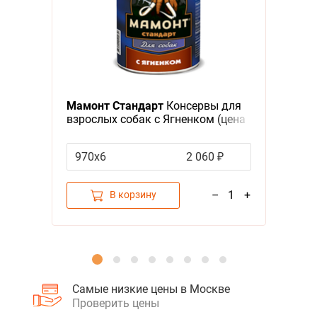
Я - А
Фильтры
Мамонт Стандарт
Консервы для
взрослых собак с Ягненком (цена
за упаковку)
970х6
2 060 ₽
–
1
+
В корзину
Самые низкие цены в Москве
Проверить цены