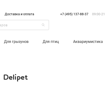
+7 (495) 137-88-37
09:00-21:0
Доставка и оплата
+7 (495) 137-88-37
09:00-21
г. Москва
Доставка только по Москве и
Корзина пуста
Для грызунов
Для птиц
Аквариумистика
Каталог товаров
О компании
Delipet
Доставка и оплата
Вход
Ре