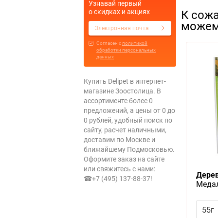
Узнавай первый
о скидках и акциях
К сожа
можем
Cогласен с
политикой
обработки персональных
данных
Купить Delipet в интернет-
магазине Зоостолица. В
ассортименте более 0
предложений, а цены от 0 до
0 рублей, удобный поиск по
сайту, расчет наличными,
доставим по Москве и
ближайшему Подмосковью.
Оформите заказ на сайте
или свяжитесь с нами:
Дерев
☎+7 (495) 137-88-37
!
Медал
рисом
55г