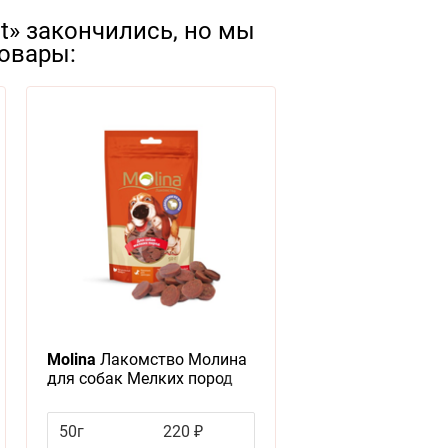
t» закончились, но мы
овары:
Molina
Лакомство Молина
для собак Мелких пород
Медальоны из ягненка
50г
220 ₽