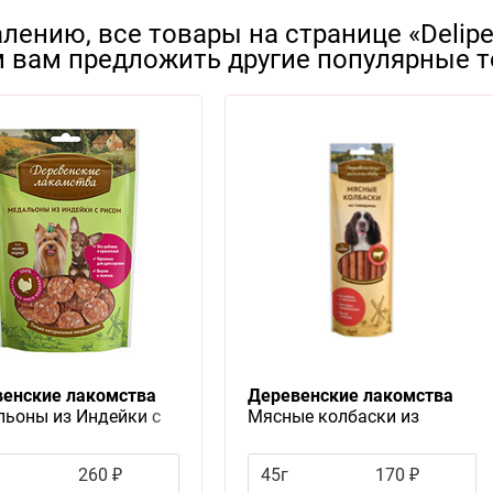
лению, все товары на странице «Delipe
 вам предложить другие популярные т
енские лакомства
Деревенские лакомства
ьоны из Индейки с
Мясные колбаски из
 для собак Мини пород
Говядины для собак
260 ₽
45г
170 ₽