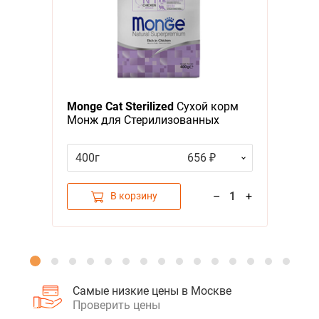
Я - А
Фильтры
Monge Cat Sterilized
Сухой корм
Монж для Стерилизованных
кошек
400г
656 ₽
–
1
+
В корзину
Самые низкие цены в Москве
Проверить цены