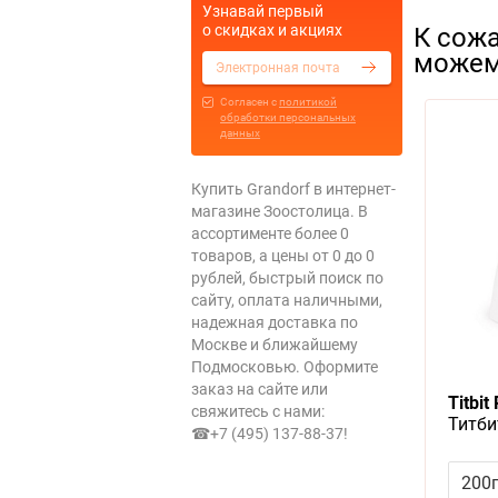
Узнавай первый
о скидках и акциях
К сожа
можем
Cогласен с
политикой
обработки персональных
данных
Купить Grandorf в интернет-
магазине Зоостолица. В
ассортименте более 0
товаров, а цены от 0 до 0
рублей, быстрый поиск по
сайту, оплата наличными,
надежная доставка по
Москве и ближайшему
Подмосковью. Оформите
заказ на сайте или
Titbit
свяжитесь с нами:
Титби
☎+7 (495) 137-88-37
!
пород
для Д
200