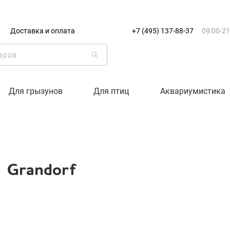
+7 (495) 137-88-37
09:00-21:0
Доставка и оплата
+7 (495) 137-88-37
09:00-21
г. Москва
Доставка только по Москве и
Корзина пуста
Для грызунов
Для птиц
Аквариумистика
Каталог товаров
О компании
Grandorf
Доставка и оплата
Вход
Ре