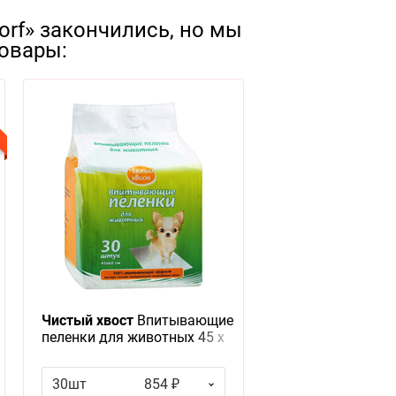
orf» закончились, но мы
овары:
Чистый хвост
Впитывающие
пеленки для животных 45 х
60 см
30шт
854 ₽