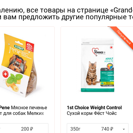
лению, все товары на странице «Grand
 вам предложить другие популярные т
Популярный
 Pene
Мясное печенье
1st Choice Weight Control
т для собак Мелких
Сухой корм Фёст Чойс
 с Сыром и Зеленью
Контроль Веса для
рессуры
Кастрированных котов и
г
200 ₽
350г
740 ₽
Стерилизованных кошек