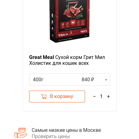
Great Meal
Сухой корм Грит Мил
Холистик для кошек всех
возрастов с Ягненком и яблоком
400г
840 ₽
В корзину
–
1
+
Самые низкие цены в Москве
Проверить цены