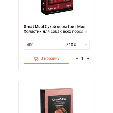
Great Meal
Сухой корм Грит Мил
Холистик для собак всех пород и
возрастов с Ягненком и яблоком
400г
810 ₽
В корзину
–
1
+