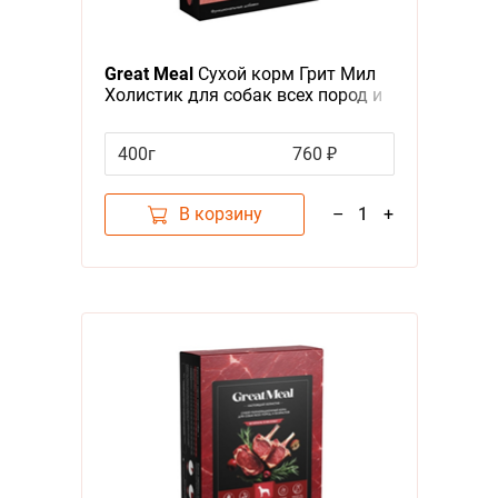
Я - А
Фильтры
Great Meal
Сухой корм Грит Мил
Цена
Холистик для собак всех пород и
возрастов с Индейкой и
морковью
400г
760 ₽
В корзину
–
1
+
Категория