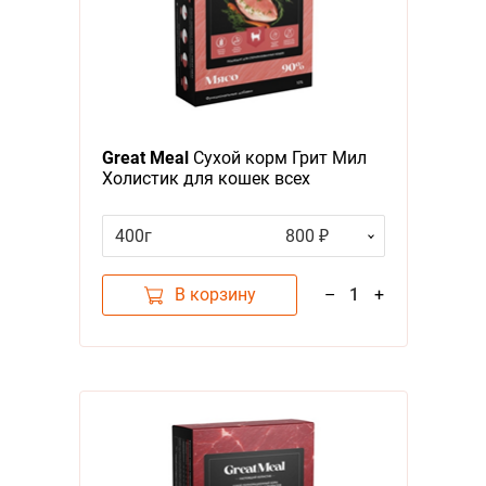
Great Meal
Сухой корм Грит Мил
Холистик для кошек всех
возрастов с Индейкой и
морковью
400г
800 ₽
В корзину
–
1
+