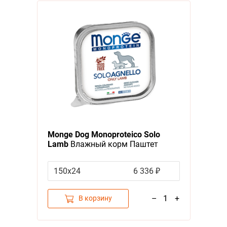
Я - А
Фильтры
Monge Dog Monoproteico Solo
Lamb
Влажный корм Паштет
Монж Монопротеиновый для
взрослых собак Ягнёнок (цена за
150x24
6 336 ₽
упаковку)
–
1
+
В корзину