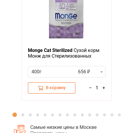
Я - А
Фильтры
Monge Cat Sterilized
Сухой корм
Монж для Стерилизованных
кошек
400г
656 ₽
–
1
+
В корзину
Самые низкие цены в Москве