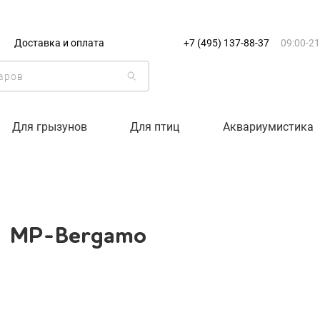
+7 (495) 137-88-37
09:00-21:0
Доставка и оплата
+7 (495) 137-88-37
09:00-21
г. Москва
Доставка только по Москве и
Корзина пуста
Для грызунов
Для птиц
Аквариумистика
Каталог товаров
О компании
MP-Bergamo
Доставка и оплата
Вход
Ре