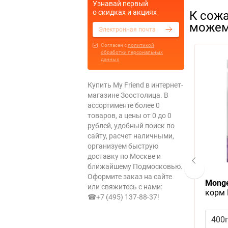
Узнавай первый
о скидках и акциях
К сожа
можем
Cогласен с
политикой
Популярный
Популярный
обработки персональных
данных
Купить My Friend в интернет-
магазине Зоостолица. В
ассортименте более 0
товаров, а цены от 0 до 0
рублей, удобный поиск по
сайту, расчет наличными,
организуем быструю
доставку по Москве и
ближайшему Подмосковью.
Оформите заказ на сайте
otein
Pi-Pi-Bent Sensation
Monge 
или свяжитесь с нами:
ini Lamb &
Наполнитель для кошачьего
корм
☎+7 (495) 137-88-37
!
Монж для
туалета ПиПиБент Сенсация
Стери
Мелких
Свежести Комкующийся
300 ₽
12л
610 ₽
400
рисом и