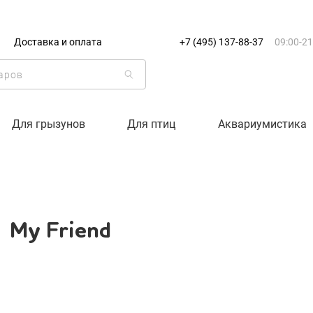
+7 (495) 137-88-37
09:00-21:0
Доставка и оплата
+7 (495) 137-88-37
09:00-21
г. Москва
Доставка только по Москве и
Корзина пуста
Для грызунов
Для птиц
Аквариумистика
Каталог товаров
О компании
My Friend
Доставка и оплата
Вход
Ре