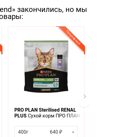
iend» закончились, но мы
овары:
Популярный
PRO PLAN Sterilised RENAL
Чистые лапки Н
PLUS
Сухой корм ПРО ПЛАН
для кошачьего т
для взрослых кошек для
Древесный
поддержания здоровья
400г
640 ₽
12л
3
почек после стерилизации с