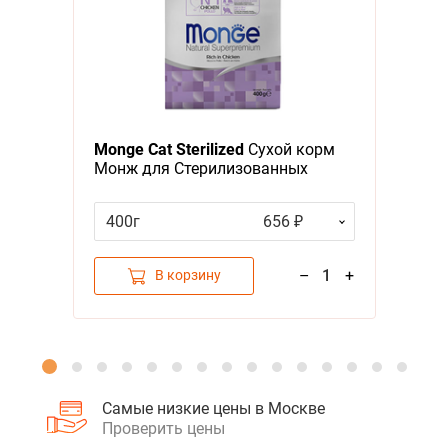
Я - А
Фильтры
Monge Cat Sterilized
Сухой корм
Монж для Стерилизованных
кошек
400г
656 ₽
–
1
+
В корзину
Самые низкие цены в Москве
Проверить цены