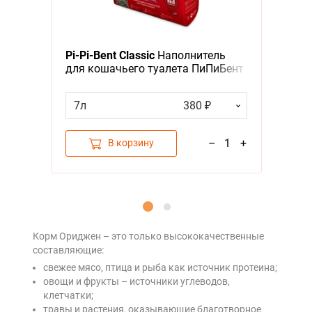
Pi-Pi-Bent Classic
Наполнитель
для кошачьего туалета ПиПиБент
Классик Комкующийся
7л
380 ₽
–
1
+
В корзину
Корм Ориджен – это только высококачественные
составляющие:
свежее мясо, птица и рыба как источник протеина;
овощи и фрукты – источники углеводов,
клетчатки;
травы и растения, оказывающие благотворное