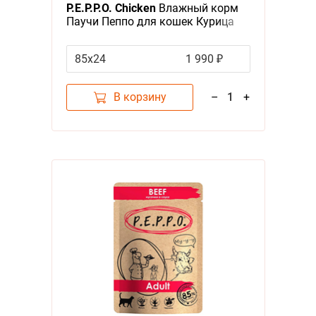
P.E.P.P.O. Chicken
Влажный корм
Паучи Пеппо для кошек Курица
кусочки в соусе (цена за
упаковку)
85х24
1 990 ₽
В корзину
–
1
+