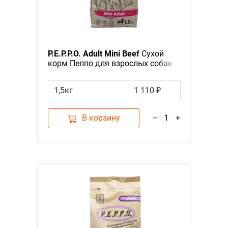
P.E.P.P.O. Adult Mini Beef
Сухой
корм Пеппо для взрослых собак
Мелких пород Говядина
1,5кг
1 110 ₽
В корзину
–
1
+