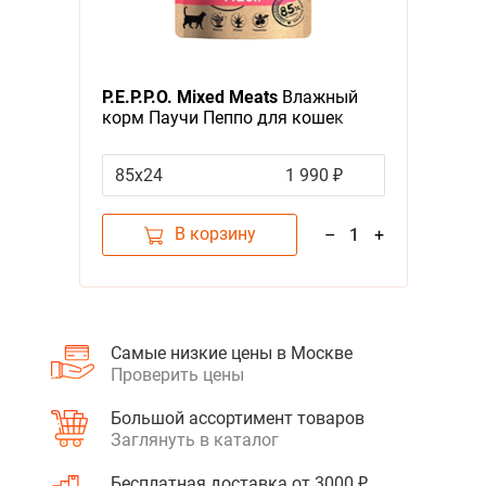
P.E.P.P.O. Mixed Meats
Влажный
корм Паучи Пеппо для кошек
Мясное ассорти кусочки в соусе
(цена за упаковку)
85х24
1 990 ₽
В корзину
–
1
+
Самые низкие цены в Москве
Проверить цены
Большой ассортимент товаров
Заглянуть в каталог
Бесплатная доставка от 3000 ₽