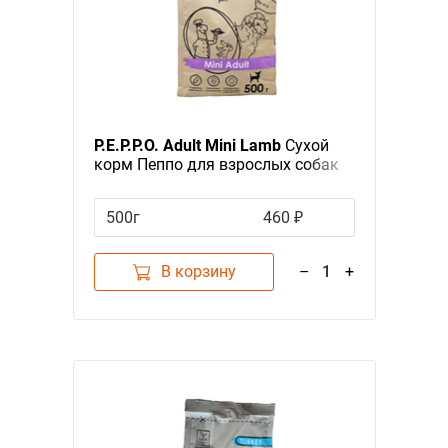
P.E.P.P.O. Adult Mini Lamb
Сухой
корм Пеппо для взрослых собак
Мелких пород Ягненок
500г
460 ₽
В корзину
–
1
+