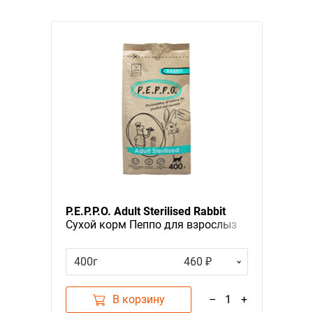
P.E.P.P.O. Adult Sterilised Rabbit
Сухой корм Пеппо для взрослыз
Стерилизованных кошек Кролик
400г
460 ₽
В корзину
–
1
+