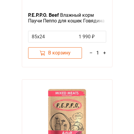
P.E.P.P.O. Beef
Влажный корм
Паучи Пеппо для кошек Говядина
кусочки в соусе (цена за
упаковку)
85х24
1 990 ₽
В корзину
–
1
+