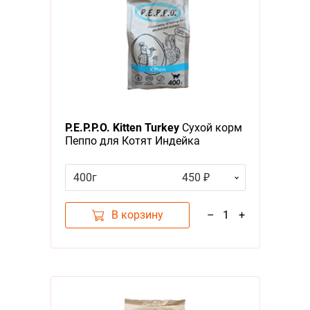
P.E.P.P.O. Kitten Turkey
Сухой корм
Пеппо для Котят Индейка
400г
450 ₽
В корзину
–
1
+