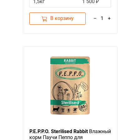
1,5кг
1 500 ₽
В корзину
–
1
+
P.E.P.P.O. Sterilised Rabbit
Влажный
корм Паучи Пеппо для