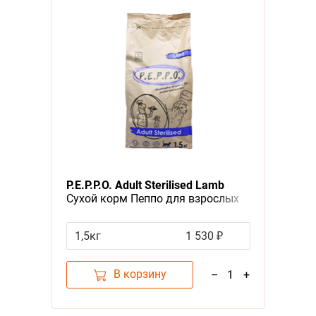
P.E.P.P.O. Adult Sterilised Lamb
Сухой корм Пеппо для взрослых
Стерилизованных кошек Ягненок
1,5кг
1 530 ₽
В корзину
–
1
+