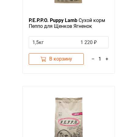
Я - А
Фильтры
P.E.P.P.O. Puppy Lamb
Сухой корм
Цена
Пеппо для Щенков Ягненок
1,5кг
1 220 ₽
В корзину
–
1
+
Категория