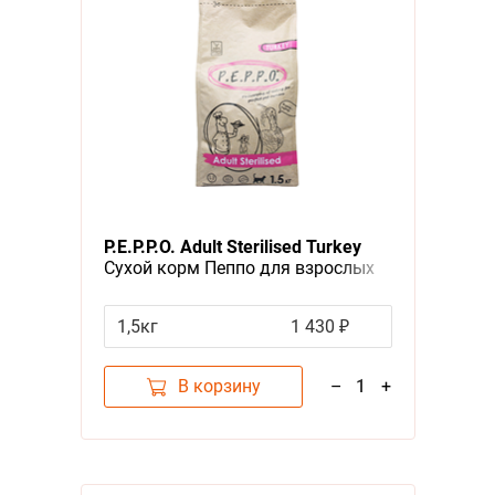
P.E.P.P.O. Adult Sterilised Turkey
Сухой корм Пеппо для взрослых
Стерилизованных кошек Индейка
1,5кг
1 430 ₽
В корзину
–
1
+