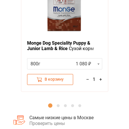
Я - А
Фильтры
Monge Dog Speciality Puppy &
Junior Lamb & Rice
Сухой корм
Монж Спешиалити для Щенков
всех пород Ягненок с рисом и
800г
1 080 ₽
картофелем
–
1
+
В корзину
Самые низкие цены в Москве
Проверить цены