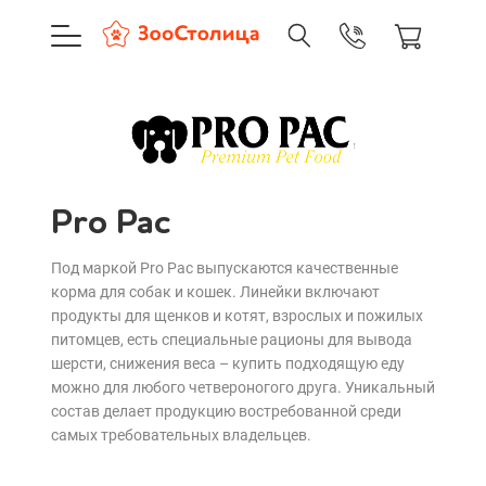
+7 (495) 137-88-37
09:00-21:0
г. Москва
Pro Pac
Доставка только по Москве и
Сортировать:
Корзина пуста
По нашему
Pro Pac
По популярности
Под маркой Pro Pac выпускаются качественные
Каталог товаров
корма для собак и кошек. Линейки включают
Cначала дешевые
продукты для щенков и котят, взрослых и пожилых
О компании
питомцев, есть специальные рационы для вывода
Cначала дорогие
шерсти, снижения веса – купить подходящую еду
Доставка и оплата
можно для любого четвероногого друга. Уникальный
Новинки
состав делает продукцию востребованной среди
самых требовательных владельцев.
А - Я
Вход
Ре