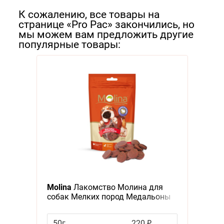
Я - А
К сожалению, все товары на
Фильтры
странице «Pro Pac» закончились, но
мы можем вам предложить другие
популярные товары:
Molina
Лакомство Молина для
собак Мелких пород Медальоны
из ягненка
50г
220 ₽