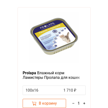
Prolapa
Влажный корм
Ламистеры Пролапа для кошек
Паштет с Курицей (цена за
упаковку)
100х16
1 710 ₽
В корзину
–
1
+