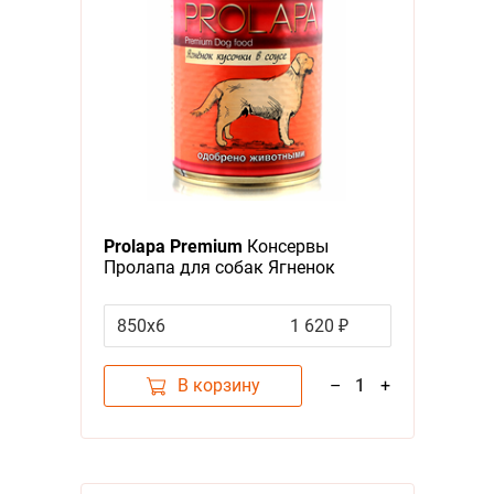
Prolapa Premium
Консервы
Пролапа для собак Ягненок
кусочки в соусе (цена за
упаковку)
850х6
1 620 ₽
В корзину
–
1
+