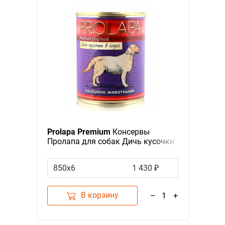
Prolapa Premium
Консервы
Пролапа для собак Дичь кусочки
в соусе (цена за упаковку)
850х6
1 430 ₽
В корзину
–
1
+