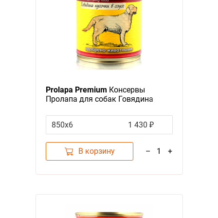
Prolapa Premium
Консервы
Пролапа для собак Говядина
кусочки в соусе (цена за
упаковку)
850х6
1 430 ₽
В корзину
–
1
+