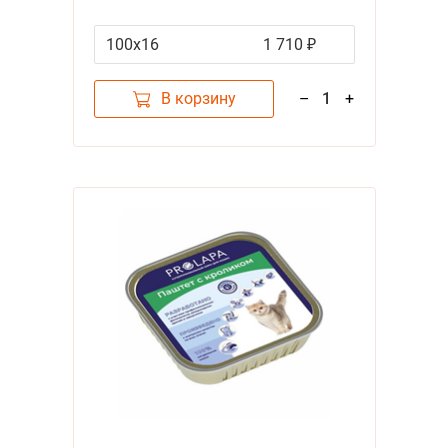
Паштет с Ягненком (цена за
упаковку)
100х16
1 710 ₽
В корзину
–
1
+