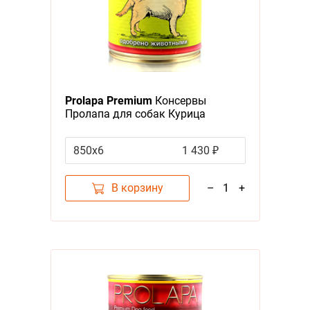
Prolapa Premium
Консервы
Пролапа для собак Курица
Индейка кусочки в соусе (цена за
упаковку)
850х6
1 430 ₽
В корзину
–
1
+