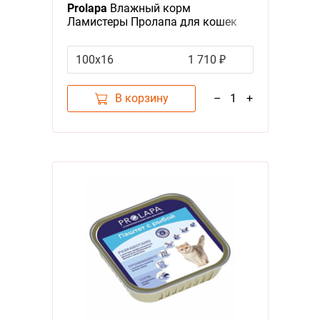
Prolapa
Влажный корм
Ламистеры Пролапа для кошек
Паштет с Кроликом (цена за
упаковку)
100х16
1 710 ₽
В корзину
–
1
+