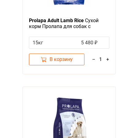
Я - А
Фильтры
Prolapa Adult Lamb Rice
Сухой
Цена
корм Пролапа для собак с
Чувствительным пищеварением с
Ягненком и рисом
15кг
5 480 ₽
В корзину
–
1
+
Категория