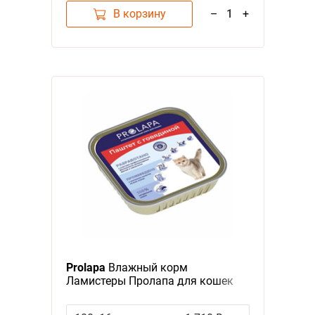
В корзину
–
1
+
Prolapa
Влажный корм
Ламистеры Пролапа для кошек
Паштет с Говядиной (цена за
упаковку)