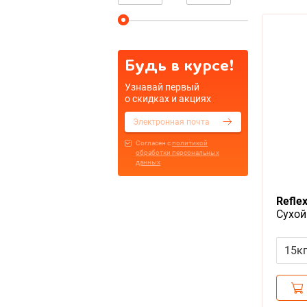
Будь в курсе!
Узнавай первый
о скидках и акциях
Cогласен с
политикой
обработки персональных
данных
Refle
Сухой
взрос
и рис
15к