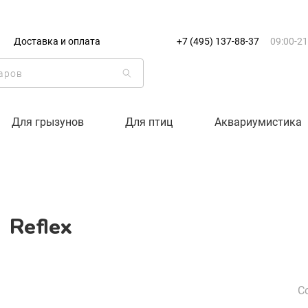
+7 (495) 137-88-37
09:00-21:0
Доставка и оплата
+7 (495) 137-88-37
09:00-21
г. Москва
Доставка только по Москве и
Корзина пуста
Для грызунов
Для птиц
Аквариумистика
Каталог товаров
О компании
Reflex
Доставка и оплата
Вход
Ре
С