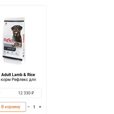
x Adult Lamb & Rice
 корм Рефлекс для
лых собак с Ягненком
ом
г
12 330 ₽
В корзину
–
+
1