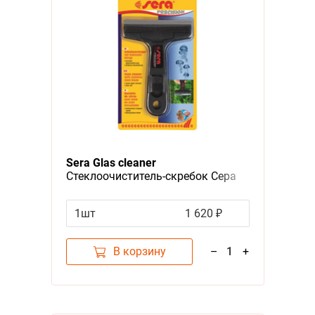
Sera Glas cleaner
Стеклоочиститель-скребок Сера
для аквариумов
1шт
1 620 ₽
В корзину
–
1
+