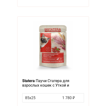
Statera
Паучи Статера для
взрослых кошек с Уткой и
печенью в желе (цена за
упаковку)
85х25
1 780 ₽