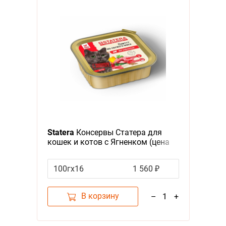
Statera
Консервы Статера для
кошек и котов с Ягненком (цена
за упаковку)
100гх16
1 560 ₽
В корзину
–
1
+