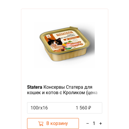
Statera
Консервы Статера для
кошек и котов с Кроликом (цена
за упаковку)
100гх16
1 560 ₽
В корзину
–
1
+