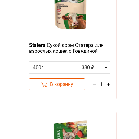
Statera
Сухой корм Статера для
взрослых кошек с Говядиной
400г
330 ₽
В корзину
–
1
+