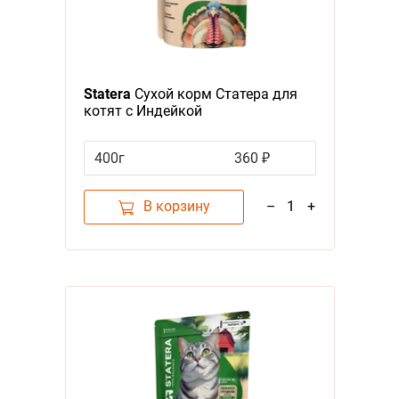
Statera
Сухой корм Статера для
котят с Индейкой
400г
360 ₽
В корзину
–
1
+