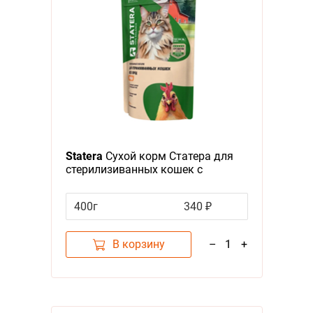
Statera
Сухой корм Статера для
стерилизиванных кошек с
Курицей
400г
340 ₽
В корзину
–
1
+