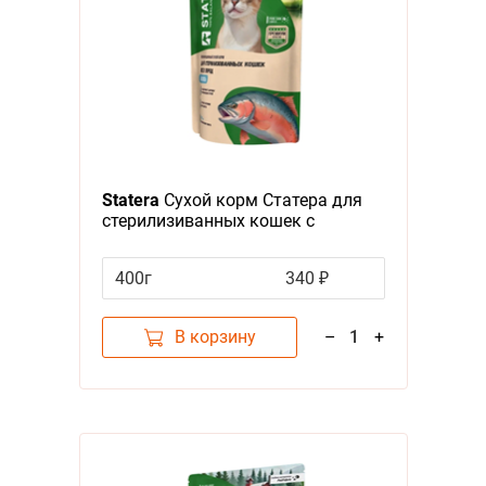
Statera
Сухой корм Статера для
стерилизиванных кошек с
Лососем
400г
340 ₽
В корзину
–
1
+