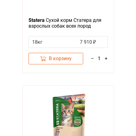
Я - А
Фильтры
Statera
Сухой корм Статера для
Цена
взрослых собак всех пород
Мясное ассорти
18кг
7 910 ₽
В корзину
–
1
+
Категория