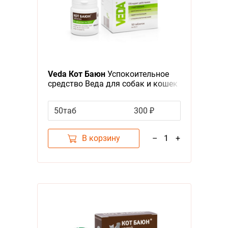
Veda Кот Баюн
Успокоительное
средство Веда для собак и кошек
Таблетки
50таб
300 ₽
В корзину
–
1
+