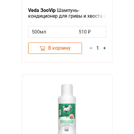
Veda ЗооVip
Шампунь-
кондиционер для гривы и хвоста с
Коллагеном и Ланолином
500мл
510 ₽
В корзину
–
1
+