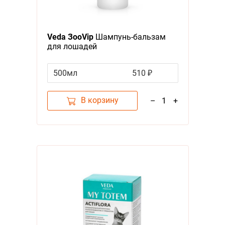
Veda ЗооVip
Шампунь-бальзам
для лошадей
Восстанавливающий с Дегтем и
Прополисом
500мл
510 ₽
В корзину
–
1
+