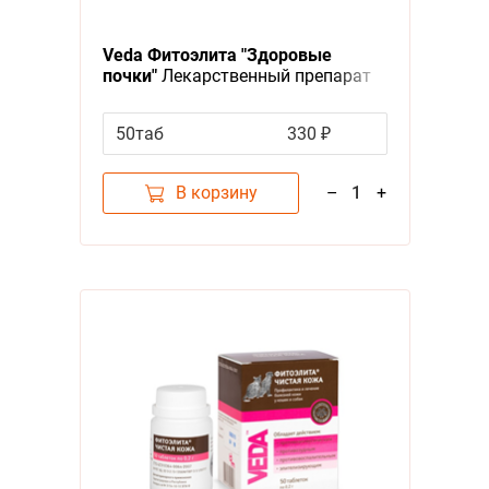
Veda Фитоэлита "Здоровые
почки"
Лекарственный препарат
Веда для собак и кошек Лечение
болезней почек и мочевыводящих
50таб
330 ₽
путей
В корзину
–
1
+