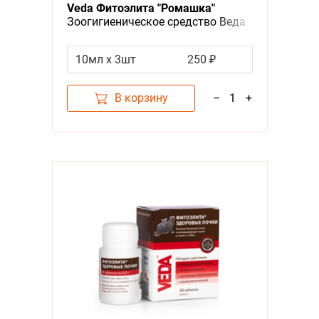
Veda Фитоэлита "Ромашка"
Зоогигиеническое средство Веда
для глаз Лосьон
10мл х 3шт
250 ₽
В корзину
–
1
+