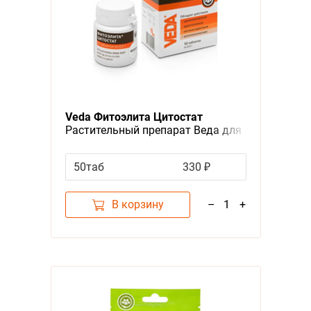
Veda Фитоэлита Цитостат
Растительный препарат Веда для
собак и кошек для Профилактики
злокачественных
50таб
330 ₽
новообразований
В корзину
–
1
+