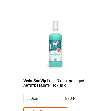
Veda ЗооVip
Гель Охлаждающий
Антитравматический с
Фитокомплексом и Ментолом
500мл
870 ₽