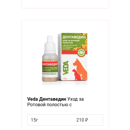
Veda Дентаведин
Уход за
Ротовой полостью с
Фитокомплексом 25 целебных
растений
15г
210 ₽