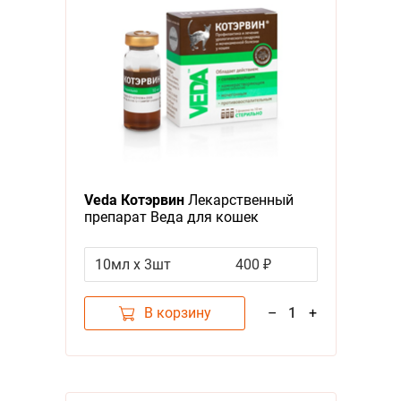
Veda Котэрвин
Лекарственный
препарат Веда для кошек
Профилактика и лечение МКБ
10мл х 3шт
400 ₽
В корзину
–
1
+