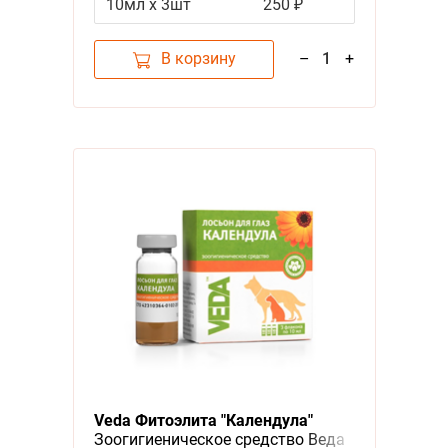
10мл х 3шт
250 ₽
В корзину
–
1
+
Veda Фитоэлита "Календула"
Зоогигиеническое средство Веда