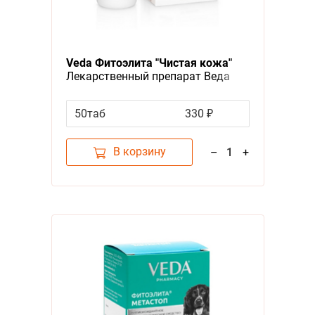
Veda Фитоэлита "Чистая кожа"
Лекарственный препарат Веда
для собак и кошек Лечение
болезней кожи и шерсти
50таб
330 ₽
В корзину
–
1
+