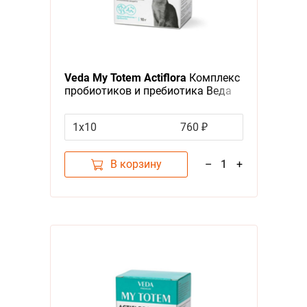
Veda My Totem Actiflora
Комплекс
пробиотиков и пребиотика Веда
для кошек
1х10
760 ₽
В корзину
–
1
+