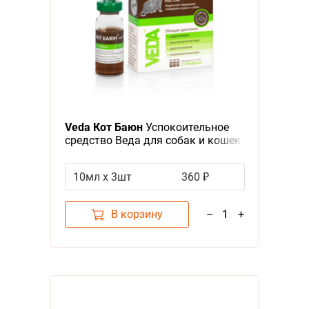
Veda Кот Баюн
Успокоительное
средство Веда для собак и кошек
Настой
10мл х 3шт
360 ₽
В корзину
–
1
+