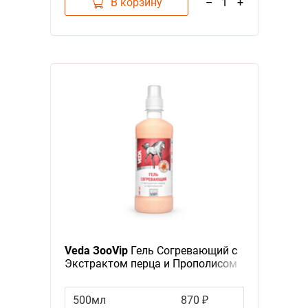
В корзину
–
1
+
Veda ЗооVip
Гель Согревающий с
Экстрактом перца и Прополисом
500мл
870 ₽