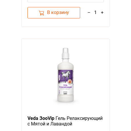
В корзину
–
1
+
Veda ЗооVip
Гель Релаксирующий
с Мятой и Лавандой