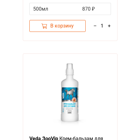
500мл
870 ₽
В корзину
–
1
+
Veda ЗооVip
Крем-бальзам для