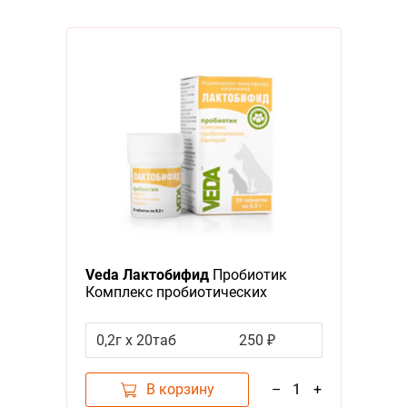
Veda Лактобифид
Пробиотик
Комплекс пробиотических
бактерий
0,2г х 20таб
250 ₽
В корзину
–
1
+