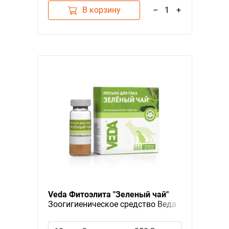
В корзину
–
1
+
Veda Фитоэлита "Зеленый чай"
Зоогигиеническое средство Веда
для глаз Лосьон