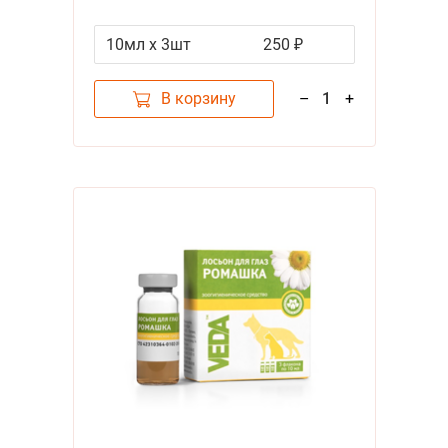
для глаз Лосьон
10мл х 3шт
250 ₽
В корзину
–
1
+