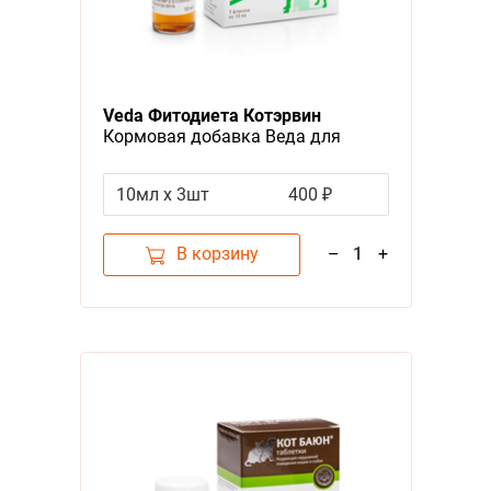
Veda Фитодиета Котэрвин
Кормовая добавка Веда для
собак и кошек Поддержание
мочевыделительной системы
10мл х 3шт
400 ₽
В корзину
–
1
+