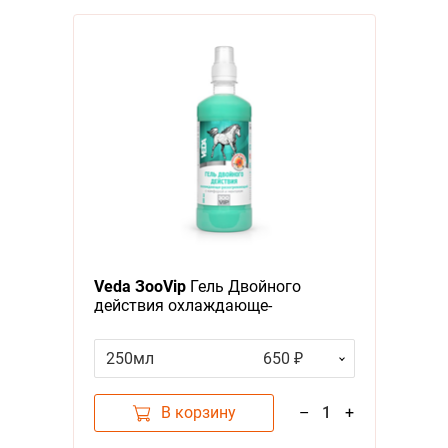
Veda ЗооVip
Гель Двойного
действия охлаждающе-
разогревающий с Камфорой и
Ментолом
250мл
650 ₽
В корзину
–
1
+