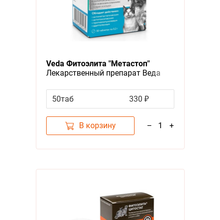
Veda Фитоэлита "Метастоп"
Лекарственный препарат Веда
для собак и кошек
Антиоксидантное и
50таб
330 ₽
Антитоксическое средство при
новообразованиях
В корзину
–
1
+