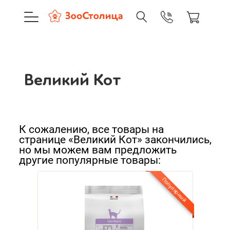
+7 (495) 137-88-37
09:00-21:0
г. Москва
Великий Кот
Доставка только по Москве и
Сортировать:
Великий Кот
Корзина пуста
По нашему
По популярности
К сожалению, все товары на
Каталог товаров
странице «Великий Кот» закончились,
Cначала дешевые
но мы можем вам предложить
О компании
другие популярные товары:
Cначала дорогие
Доставка и оплата
Популярный
Новинки
А - Я
Вход
Ре