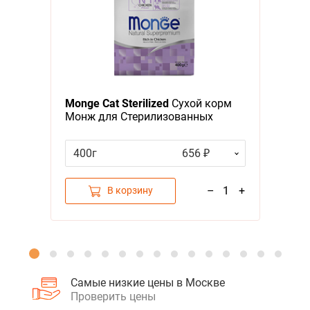
Я - А
Фильтры
Monge Cat Sterilized
Сухой корм
Монж для Стерилизованных
кошек
400г
656 ₽
–
1
+
В корзину
Самые низкие цены в Москве
Проверить цены