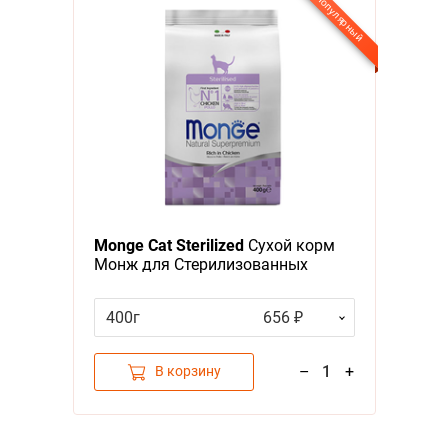
Популярный
Я - А
Фильтры
Monge Cat Sterilized
Сухой корм
Монж для Стерилизованных
кошек
400г
656 ₽
–
1
+
В корзину