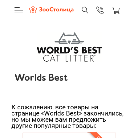
+7 (495) 137-88-37
09:00-21:0
г. Москва
Worlds Best
Доставка только по Москве и
Сортировать:
Корзина пуста
По нашему
По популярности
Worlds Best
Каталог товаров
Cначала дешевые
О компании
Cначала дорогие
Доставка и оплата
К сожалению, все товары на
странице «Worlds Best» закончились,
Новинки
но мы можем вам предложить
другие популярные товары:
А - Я
Вход
Ре