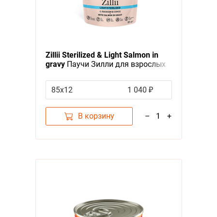
Zillii Sterilized & Light Salmon in
gravy
Паучи Зилли для взрослых
Стерилизованных кошек Лосось в
соусе (цена за упаковку)
85х12
1 040 ₽
В корзину
–
1
+