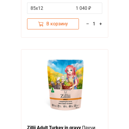
за упаковку)
85х12
1 040 ₽
В корзину
–
1
+
Zillii Adult Turkey in gravy
Паучи