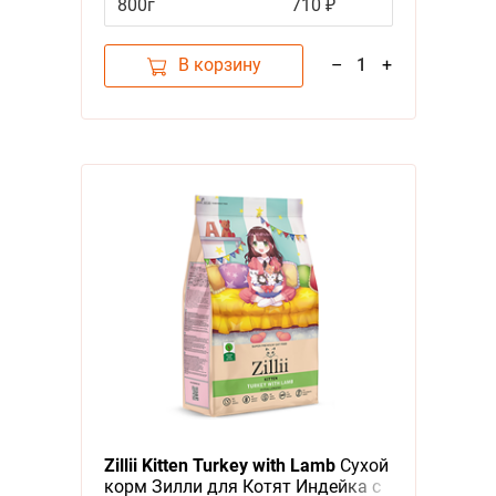
800г
710 ₽
В корзину
–
1
+
Zillii Kitten Turkey with Lamb
Сухой
корм Зилли для Котят Индейка с