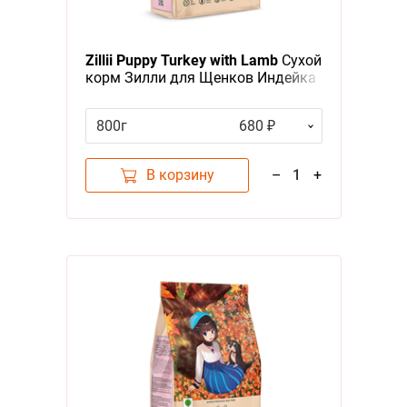
Я - А
Фильтры
Zillii Puppy Turkey with Lamb
Сухой
Цена
корм Зилли для Щенков Индейка
с Ягненком
800г
680 ₽
В корзину
–
1
+
Категория