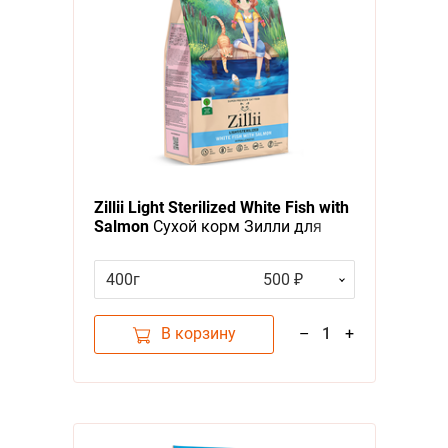
Zillii Light Sterilized White Fish with
Salmon
Сухой корм Зилли для
Стерилизованных и кошек с
Избыточным весом Белая рыба с
400г
500 ₽
Лососем
В корзину
–
1
+