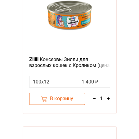
Zillii
Консервы Зилли для
взрослых кошек с Кроликом (цена
за упаковку)
100х12
1 400 ₽
В корзину
–
1
+