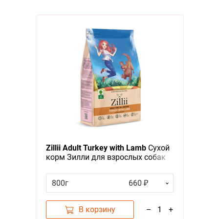
Zillii Adult Turkey with Lamb
Сухой
корм Зилли для взрослых собак
Индейка с Ягненком
800г
660 ₽
В корзину
–
1
+