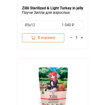
Zillii Sterilized & Light Turkey in jelly
Паучи Зилли для взрослых
Стерилизованных кошек Индейка
в желе (цена за упаковку)
85х12
1 040 ₽
В корзину
–
1
+