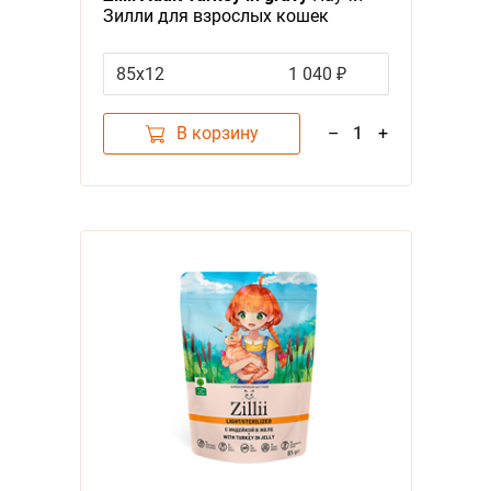
Зилли для взрослых кошек
Индейка в соусе (цена за
упаковку)
85х12
1 040 ₽
В корзину
–
1
+