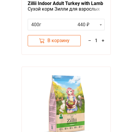
Zillii Indoor Adult Turkey with Lamb
Сухой корм Зилли для взрослых
кошек живущих в помещении
Индейка с Ягненком
400г
440 ₽
В корзину
–
1
+