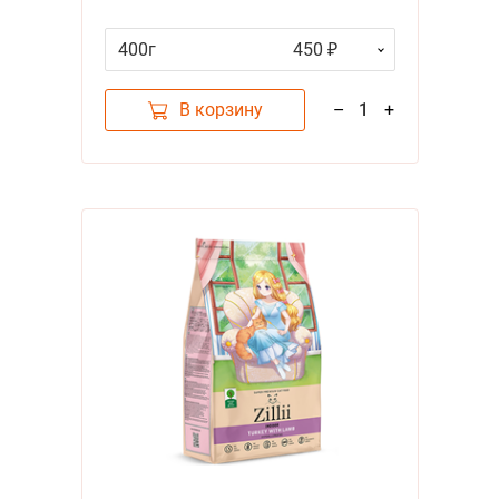
Ягненком
400г
450 ₽
В корзину
–
1
+