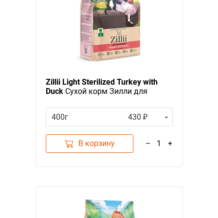
Zillii Light Sterilized Turkey with
Duck
Сухой корм Зилли для
Стерилизованных и кошек с
Избыточным весом Индейка с
400г
430 ₽
Уткой
В корзину
–
1
+