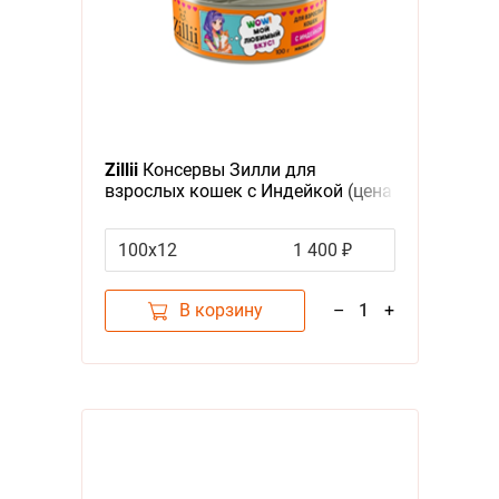
Zillii
Консервы Зилли для
взрослых кошек с Индейкой (цена
за упаковку)
100х12
1 400 ₽
В корзину
–
1
+