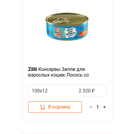
Zillii
Консервы Зилли для
взрослых кошек Лосось со
Скумбрией (цена за упаковку)
100х12
2 320 ₽
В корзину
–
1
+