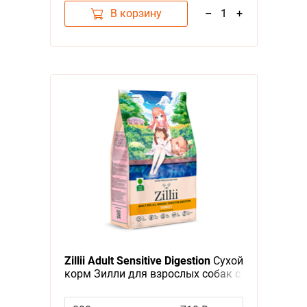
В корзину
–
1
+
Zillii Adult Sensitive Digestion
Сухой
корм Зилли для взрослых собак с
Чувствительным пищеварением
Индейка