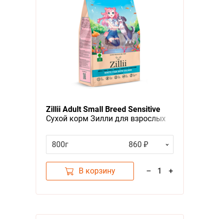
Zillii Adult Small Breed Sensitive
Сухой корм Зилли для взрослых
собак Мелких пород с
Чувствительным пищеварением
800г
860 ₽
Белая рыба с лососем
В корзину
–
1
+