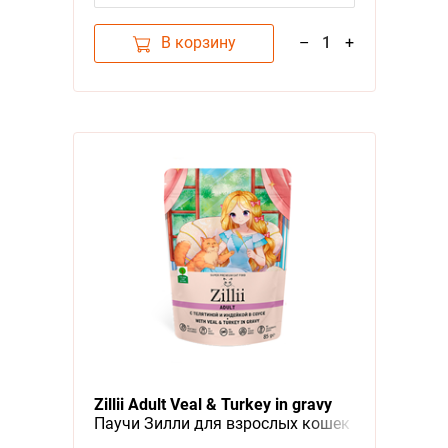
В корзину
–
1
+
Zillii Adult Veal & Turkey in gravy
Паучи Зилли для взрослых кошек
Телятина Индейка в соусе (цена