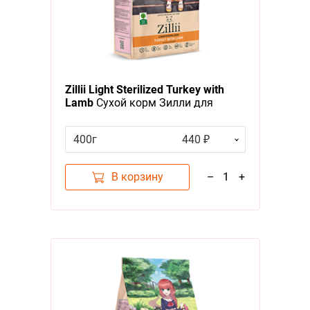
Zillii Light Sterilized Turkey with
Lamb
Сухой корм Зилли для
Стерилизованных и кошек с
Избыточным весом Индейка с
400г
440 ₽
Ягненком
В корзину
–
1
+