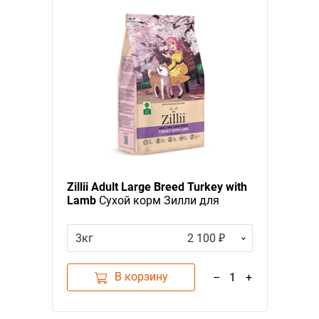
Zillii Adult Large Breed Turkey with
Lamb
Сухой корм Зилли для
взрослых собак Крупных пород
Индейка с Ягненком
3кг
2 100 ₽
В корзину
–
1
+