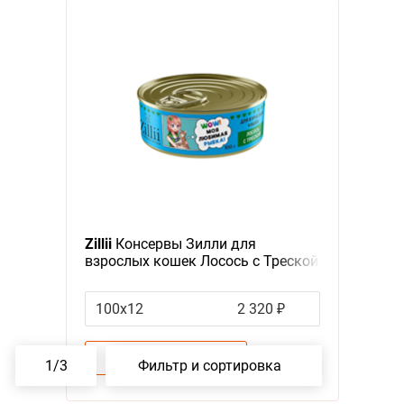
Zillii
Консервы Зилли для
взрослых кошек Лосось с Треской
(цена за упаковку)
100х12
2 320 ₽
В корзину
–
1
+
1
/
3
Фильтр и сортировка