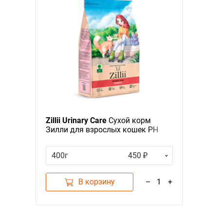
Zillii Urinary Care
Сухой корм
Зилли для взрослых кошек РН
контроль Индейка
400г
450 ₽
В корзину
–
1
+