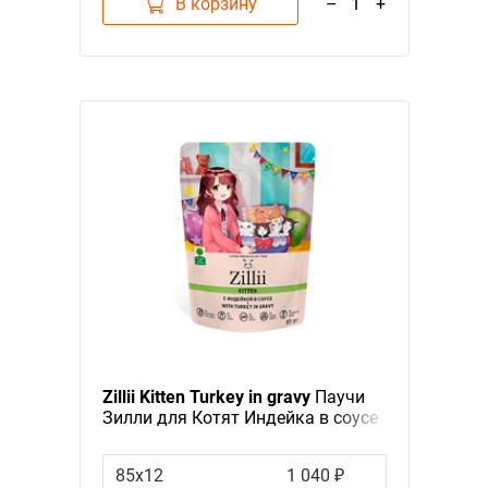
В корзину
–
1
+
Zillii Kitten Turkey in gravy
Паучи
Зилли для Котят Индейка в соусе
(цена за упаковку)
85х12
1 040 ₽