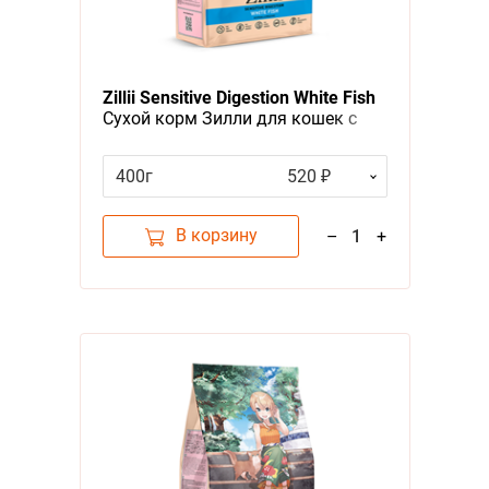
Zillii Sensitive Digestion White Fish
Сухой корм Зилли для кошек с
Чувствительным пищеварением
Белая рыба
400г
520 ₽
В корзину
–
1
+