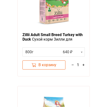
Zillii Adult Small Breed Turkey with
Duck
Сухой корм Зилли для
взрослых собак Мелких пород
Индейка с Уткой
800г
640 ₽
В корзину
–
1
+