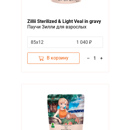
Zillii Sterilized & Light Veal in gravy
Паучи Зилли для взрослых
Стерилизованных кошек Телятина
в соусе (цена за упаковку)
85х12
1 040 ₽
В корзину
–
1
+