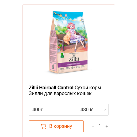
Zillii Hairball Control
Сухой корм
Зилли для взрослых кошек
Контроль Образования Комочков
шерсти Индейка утка
400г
480 ₽
В корзину
–
1
+