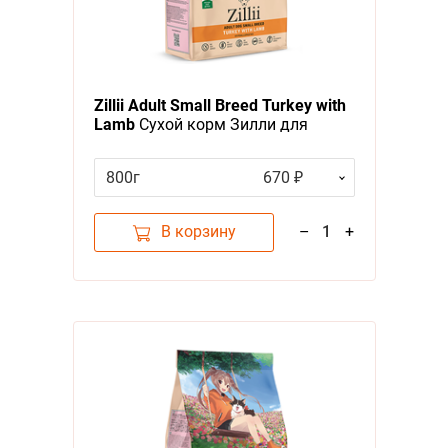
Zillii Adult Small Breed Turkey with
Lamb
Сухой корм Зилли для
взрослых собак Мелких пород
Индейка с Ягненком
800г
670 ₽
В корзину
–
1
+