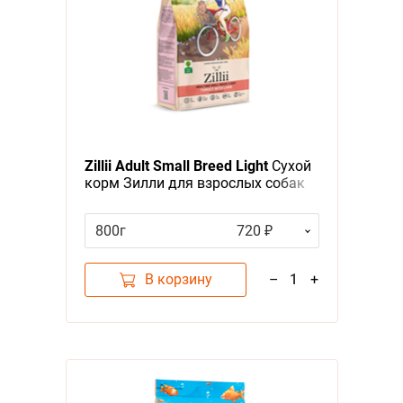
Zillii Adult Small Breed Light
Сухой
корм Зилли для взрослых собак
Мелких пород Низкокалорийный
Индейка ягненок
800г
720 ₽
В корзину
–
1
+