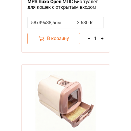
MPS Buxo Open
МПС Био-туалет
для кошек с открытым входом
сверху и с совком Cерый
58x39x38,5см
3 630 ₽
В корзину
–
1
+