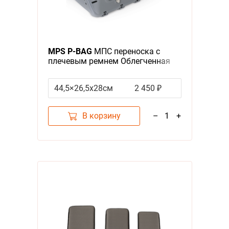
MPS P-BAG
МПС переноска с
плечевым ремнем Облегченная
Серый
44,5×26,5x28см
2 450 ₽
В корзину
–
1
+