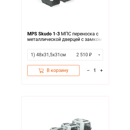
MPS Skudo 1-3
МПС переноска с
металлической дверцей с замком
серая
1) 48х31,5х31см
2 510 ₽
В корзину
–
1
+