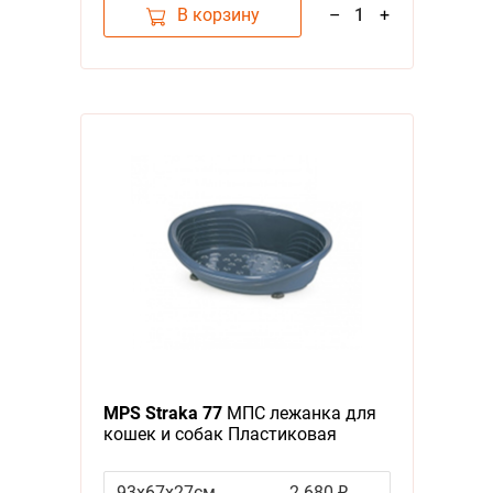
В корзину
–
1
+
MPS Straka 77
МПС лежанка для
кошек и собак Пластиковая
Синяя
93х67х27см
2 680 ₽