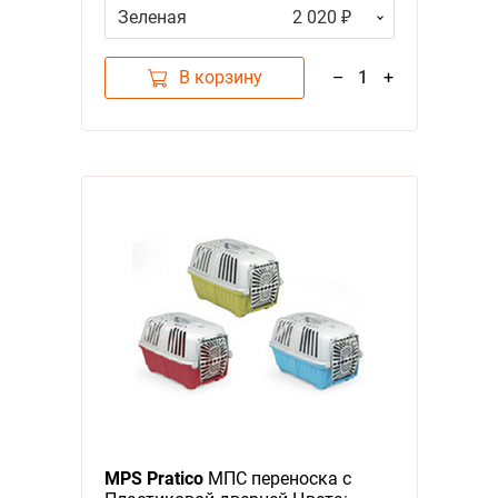
Зеленая
2 020 ₽
В корзину
–
1
+
MPS Pratico
МПС переноска с