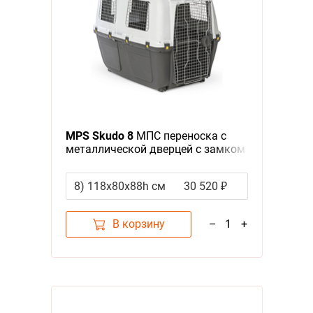
MPS Skudo 8
МПС переноска с
металлической дверцей с замком
серая
8) 118х80x88h см
30 520 ₽
В корзину
–
1
+