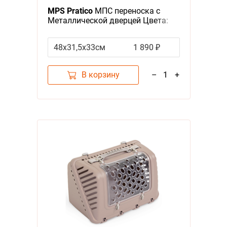
MPS Pratico
МПС переноска с
Металлической дверцей Цвета:
салатовый, голубой, красный
(указывайте цвет в комментарии
48х31,5х33см
1 890 ₽
к заказу)
В корзину
–
1
+