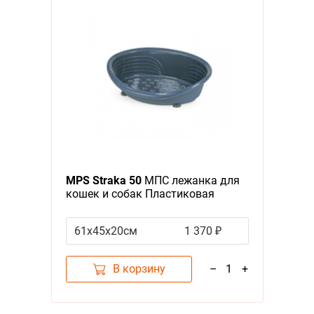
MPS Straka 50
МПС лежанка для
кошек и собак Пластиковая
Синяя
61х45х20см
1 370 ₽
В корзину
–
1
+