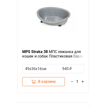
MPS Straka 38
МПС лежанка для
кошек и собак Пластиковая Серая
49х36х16см
940 ₽
В корзину
–
1
+