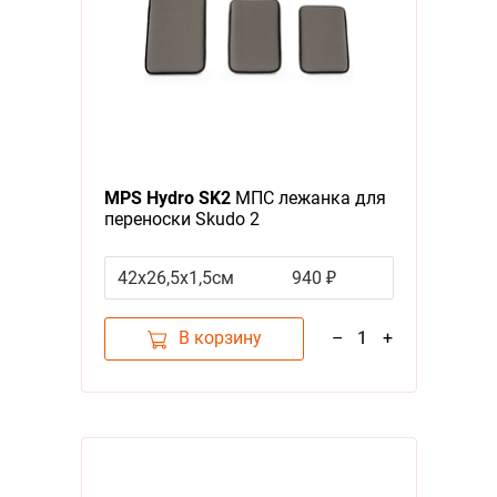
MPS Hydro SK2
МПС лежанка для
переноски Skudo 2
42x26,5x1,5см
940 ₽
В корзину
–
1
+