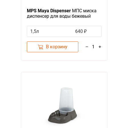
Я - А
MPS Maya Dispenser
МПС миска
Фильтры
диспенсер для воды бежевый
Цена
1,5л
640 ₽
В корзину
–
1
+
Категория
Аксессуары
1
Бренд
MPS
1
Тип