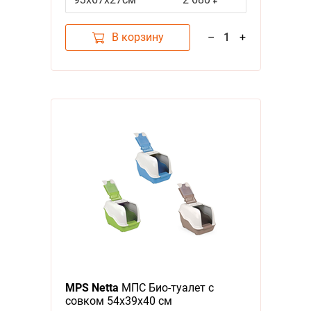
В корзину
–
1
+
MPS Netta
МПС Био-туалет с
совком 54х39х40 см