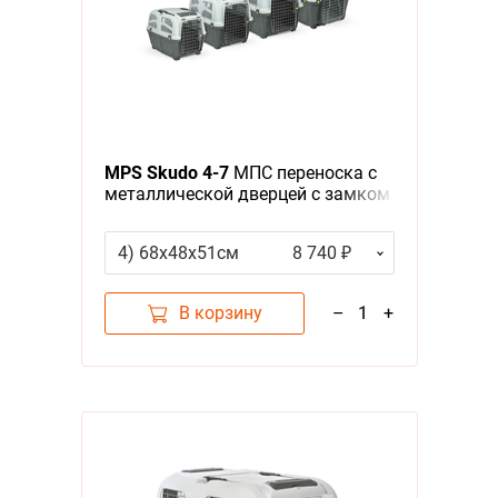
MPS Skudo 4-7
МПС переноска с
металлической дверцей с замком
серая
4) 68х48х51см
8 740 ₽
В корзину
–
1
+