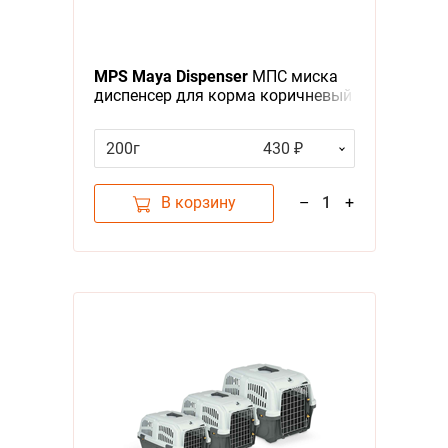
MPS Maya Dispenser
МПС миска
диспенсер для корма коричневый
200г
430 ₽
В корзину
–
1
+