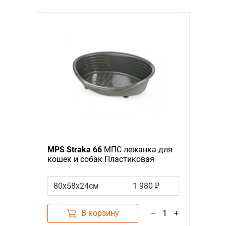
MPS Straka 66
МПС лежанка для
кошек и собак Пластиковая
Антрацит
80х58х24см
1 980 ₽
В корзину
–
1
+