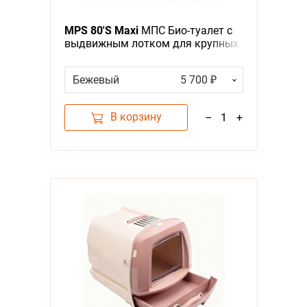
MPS 80'S Maxi
МПС Био-туалет с
выдвижным лотком для крупных
кошек 62х47х49см
Бежевый
5 700 ₽
В корзину
–
1
+