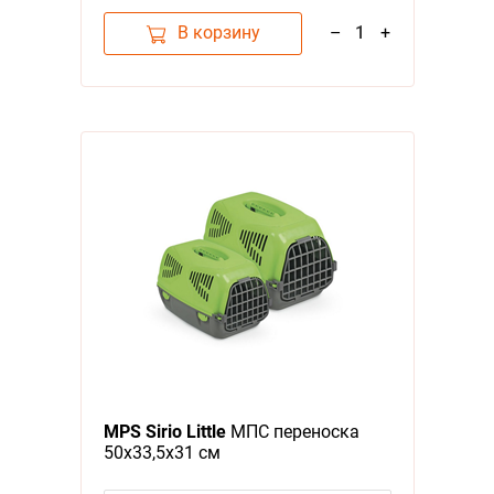
В корзину
–
1
+
MPS Sirio Little
МПС переноска
50х33,5х31 см