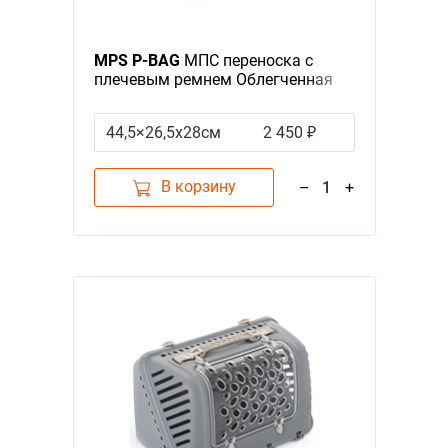
MPS P-BAG
МПС переноска с
плечевым ремнем Облегченная
Пудровый
44,5×26,5x28см
2 450 ₽
В корзину
–
1
+