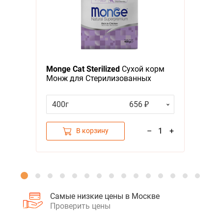
Я - А
Фильтры
Monge Cat Sterilized
Сухой корм
Монж для Стерилизованных
кошек
400г
656 ₽
–
1
+
В корзину
Самые низкие цены в Москве
Проверить цены