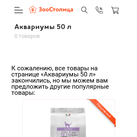
+7 (495) 137-88-37
09:00-21:0
Аквариумы 50 л
г. Москва
Аквариумы 50 л
Доставка только по Москве и
0 товаров
Сортировать:
Корзина пуста
По нашему
К сожалению, все товары на
По популярности
странице «Аквариумы 50 л»
Каталог товаров
закончились, но мы можем вам
предложить другие популярные
Cначала дешевые
О компании
товары:
Cначала дорогие
Доставка и оплата
Популярный
Новинки
А - Я
Вход
Ре