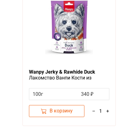
Wanpy Jerky & Rawhide Duck
Лакомство Ванпи Кости из
сыромятной кожи с Утиным
мясом
100г
340 ₽
В корзину
–
1
+