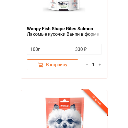
Wanpy Fish Shape Bites Salmon
Лакомые кусочки Ванпи в форме
рыбок из нежного Лосося
100г
330 ₽
В корзину
–
1
+
Новинка