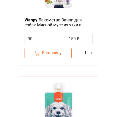
Wanpy
Лакомство Ванпи для
собак Мясной мусс из утки и
моркови с горохом
90г
150 ₽
В корзину
–
1
+