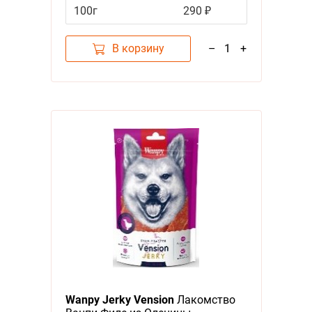
100г
290 ₽
В корзину
–
1
+
Wanpy Jerky Vension
Лакомство