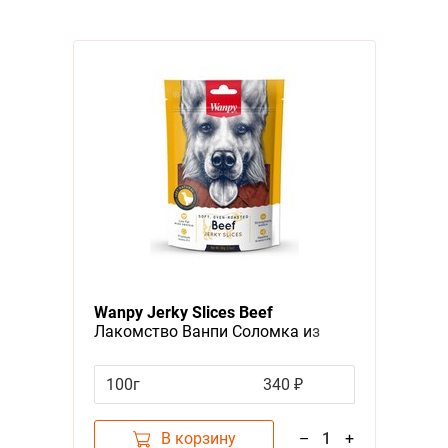
Wanpy Jerky Slices Beef
Лакомство Ванпи Соломка из
вяленой Говядины
100г
340 ₽
В корзину
–
1
+