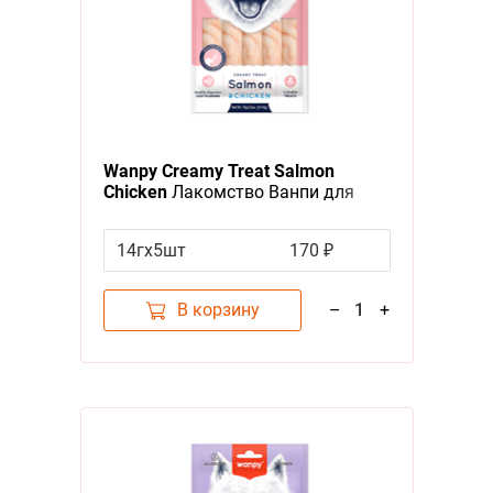
Wanpy Creamy Treat Salmon
Chicken
Лакомство Ванпи для
собак Нежное пюре из Лосося и
курицы
14гх5шт
170 ₽
В корзину
–
1
+