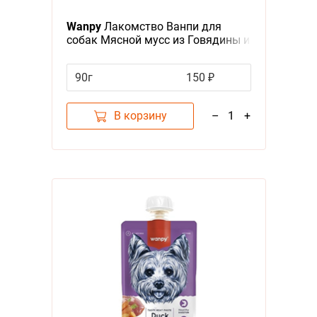
Я - А
Wanpy
Лакомство Ванпи для
собак Мясной мусс из Говядины и
Фильтры
моркови с горохом
90г
150 ₽
Цена
В корзину
–
1
+
Категория
Лакомства
1
Бренд
Wanpy
1