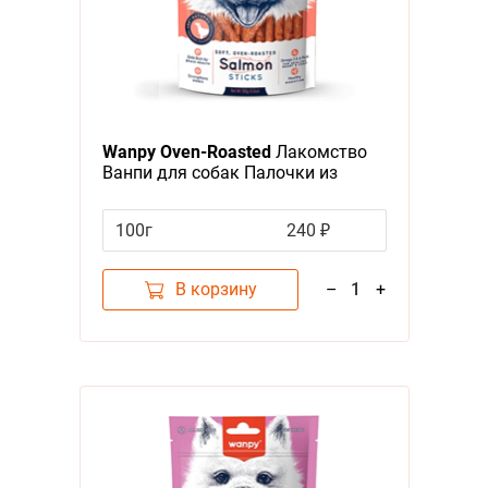
Wanpy Oven-Roasted
Лакомство
Ванпи для собак Палочки из
нежного Лосося
100г
240 ₽
В корзину
–
1
+