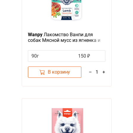
Wanpy
Лакомство Ванпи для
собак Мясной мусс из ягненка и
моркови с горохом
90г
150 ₽
В корзину
–
1
+