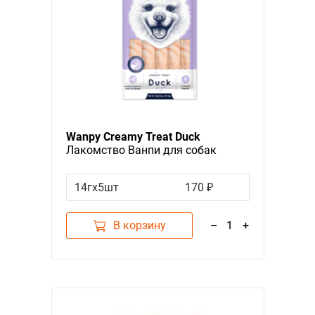
Wanpy Creamy Treat Duck
Лакомство Ванпи для собак
Нежное пюре из Утки
14гх5шт
170 ₽
В корзину
–
1
+