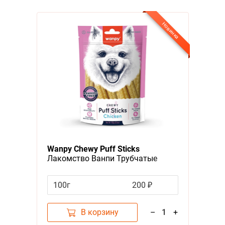
Новинка
Wanpy Chewy Puff Sticks
Лакомство Ванпи Трубчатые
палочки из Курицы
100г
200 ₽
В корзину
–
1
+