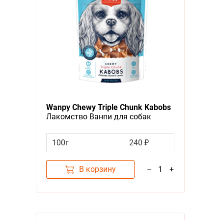
Wanpy Сhewy Triple Chunk Kabobs
Лакомство Ванпи для собак
Мясные шашлычки на
жевательной шпажке
100г
240 ₽
В корзину
–
1
+