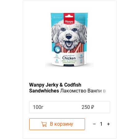
Wanpy Jerky & Codfish
Sandwhiches
Лакомство Ванпи в
форме Сэндвича Курица Треска
100г
250 ₽
В корзину
–
1
+