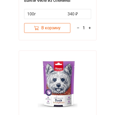
Ванпи Филе из Оленины
100г
340 ₽
В корзину
–
1
+