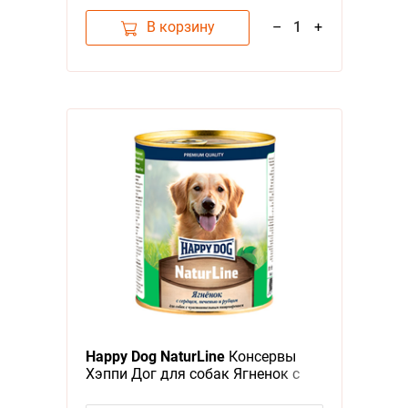
В корзину
–
1
+
Happy Dog NaturLine
Консервы
Хэппи Дог для собак Ягненок с
сердцем, печенью и рубцом (цена