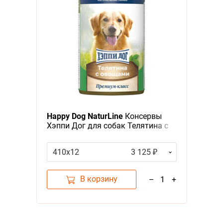
Happy Dog NaturLine
Консервы
Хэппи Дог для собак Телятина с
Овощами (цена за упаковку,
Россия)
410х12
3 125 ₽
В корзину
–
1
+