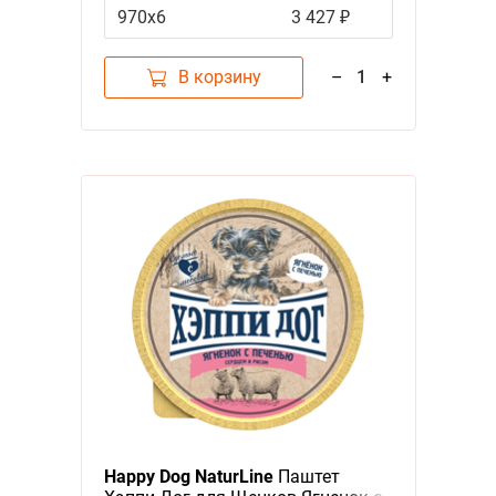
за упаковку, Россия)
970х6
3 427 ₽
В корзину
–
1
+
Happy Dog NaturLine
Паштет