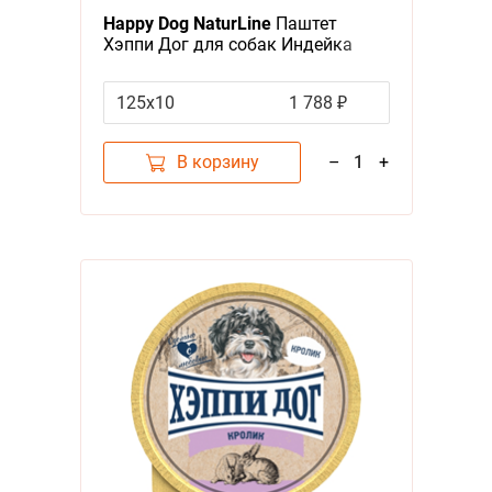
Happy Dog NaturLine
Паштет
Хэппи Дог для собак Индейка
(цена за упаковку, Россия)
125х10
1 788 ₽
В корзину
–
1
+