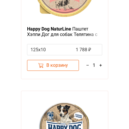
Happy Dog NaturLine
Паштет
Хэппи Дог для собак Телятина с
индейкой (цена за упаковку,
Россия)
125х10
1 788 ₽
В корзину
–
1
+