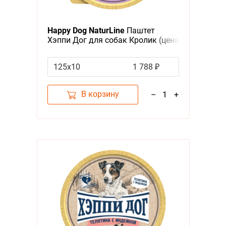
Happy Dog NaturLine
Паштет
Хэппи Дог для собак Кролик (цена
за упаковку, Россия)
125х10
1 788 ₽
В корзину
–
1
+