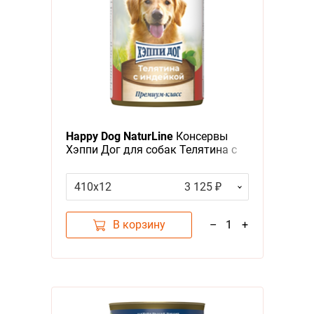
Happy Dog NaturLine
Консервы
Хэппи Дог для собак Телятина с
индейкой (цена за упаковку,
Россия)
410х12
3 125 ₽
В корзину
–
1
+