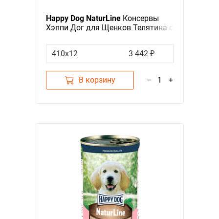
Я - А
Happy Dog NaturLine
Консервы
Хэппи Дог для Щенков Телятина с
Фильтры
индейкой (цена за упаковку,
Россия)
410х12
3 442 ₽
Цена
В корзину
–
1
+
Категория
Корма
1
Бренд
Happy Dog
1
Возраст