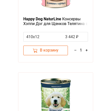
Happy Dog NaturLine
Консервы
Хэппи Дог для Щенков Телятина с
сердцем (цена за упаковку,
Россия)
410х12
3 442 ₽
В корзину
–
1
+