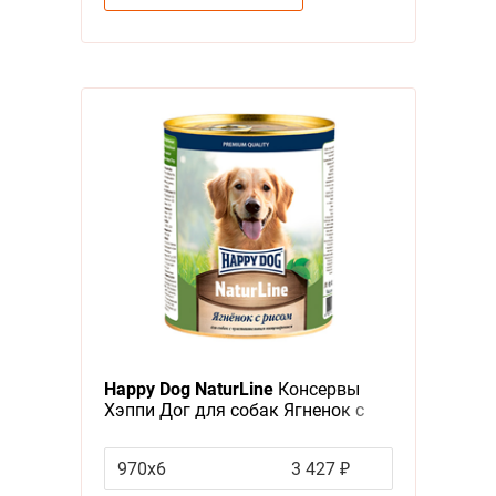
Happy Dog NaturLine
Консервы
Хэппи Дог для собак Ягненок с
рисом (цена за упаковку, Россия)
970х6
3 427 ₽