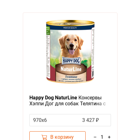
Happy Dog NaturLine
Консервы
Хэппи Дог для собак Телятина с
сердцем, печенью и рубцом (цена
за упаковку, Россия)
970х6
3 427 ₽
В корзину
–
1
+