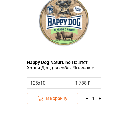
Happy Dog NaturLine
Паштет
Хэппи Дог для собак Ягненок с
рисом (цена за упаковку, Россия)
125х10
1 788 ₽
В корзину
–
1
+