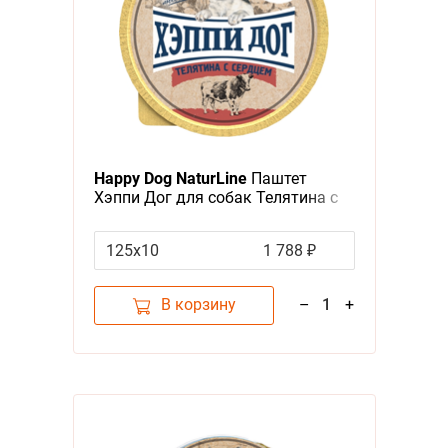
Happy Dog NaturLine
Паштет
Хэппи Дог для собак Телятина с
сердцем (цена за упаковку,
Россия)
125х10
1 788 ₽
В корзину
–
1
+