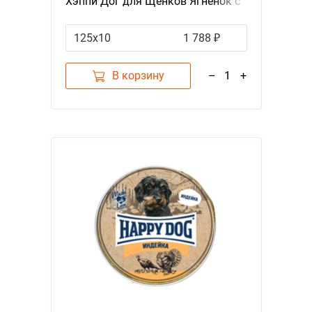
Хэппи Дог для Щенков Ягненок с
печенью, сердцем и рисом (цена
за упаковку, Россия)
125х10
1 788 ₽
В корзину
–
1
+