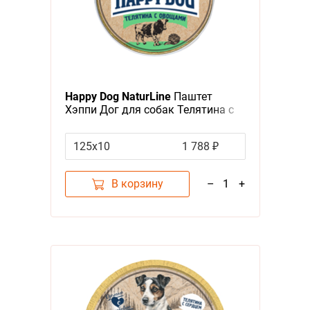
Happy Dog NaturLine
Паштет
Хэппи Дог для собак Телятина с
овощами (цена за упаковку,
Россия)
125х10
1 788 ₽
В корзину
–
1
+