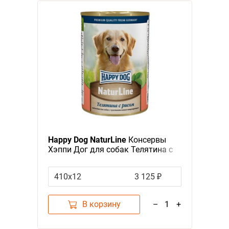
Happy Dog NaturLine
Консервы
Хэппи Дог для собак Телятина с
рисом (цена за упаковку, Россия)
410х12
3 125 ₽
В корзину
–
1
+