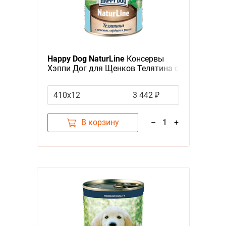
Happy Dog NaturLine
Консервы
Хэппи Дог для Щенков Телятина с
печенью, сердцем и рисом (цена
за упаковку, Россия)
410х12
3 442 ₽
В корзину
–
1
+