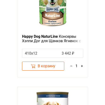
Happy Dog NaturLine
Консервы
Хэппи Дог для Щенков Ягненок с
печенью, сердцем и рисом (цена
за упаковку, Россия)
410х12
3 442 ₽
В корзину
–
1
+