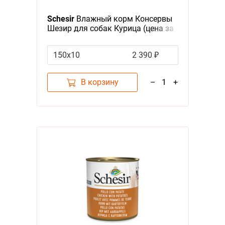
Я - А
Schesir
Влажный корм Консервы
Шезир для собак Курица (цена за
Фильтры
упаковку)
150x10
2 390 ₽
Цена
В корзину
–
1
+
Категория
Корма
1
Бренд
Schesir
1