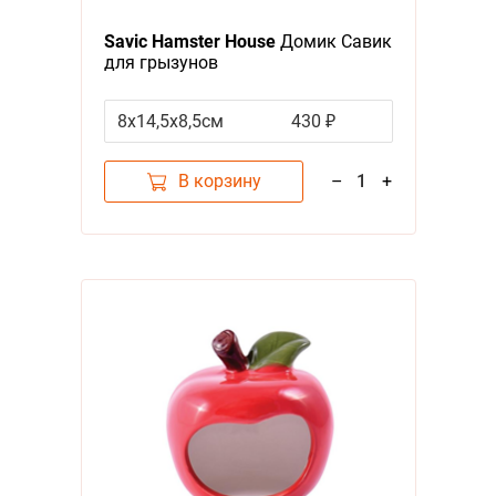
Я - А
Savic Hamster House
Домик Савик
Фильтры
для грызунов
Цена
8х14,5х8,5см
430 ₽
В корзину
–
1
+
Бренд