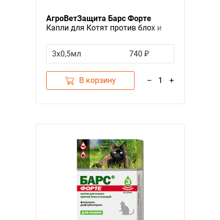
Я - А
АгроВетЗащита Барс Форте
Фильтры
Капли для Котят против блох и
клещей
Цена
3х0,5мл
740 ₽
В корзину
–
1
+