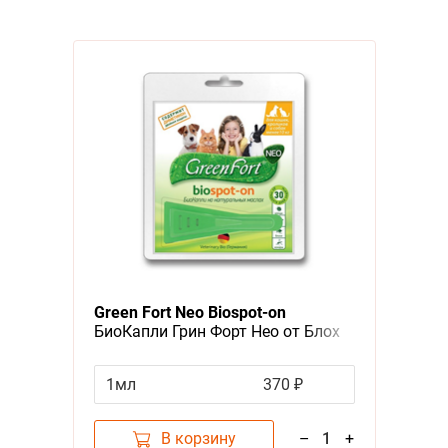
Green Fort Neo Biospot-on
БиоКапли Грин Форт Нео от Блох
Клещей и Комаров для Кошек
Кроликов и Собак до 10кг
1мл
370 ₽
В корзину
–
1
+