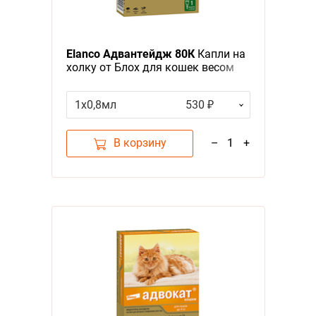
Elanco Адвантейдж 80К
Капли на
холку от Блох для кошек весом
более 4 кг
1х0,8мл
530 ₽
В корзину
–
1
+