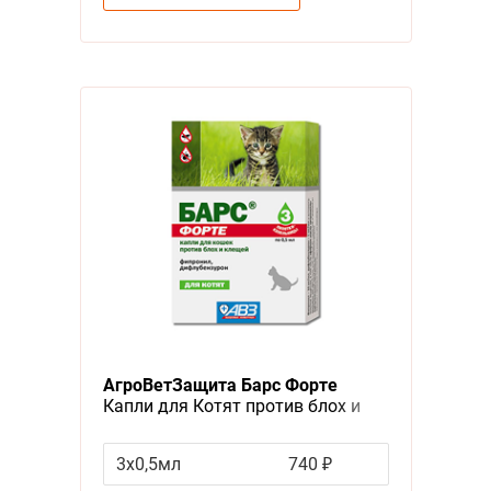
АгроВетЗащита Барс Форте
Капли для Котят против блох и
клещей
3х0,5мл
740 ₽