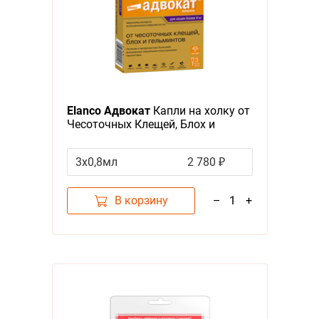
Elanco Адвокат
Капли на холку от
Чесоточных Клещей, Блох и
Гельминтов для кошек весом 4-8
кг
3x0,8мл
2 780 ₽
В корзину
–
1
+