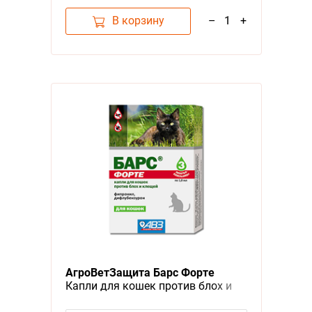
В корзину
–
1
+
АгроВетЗащита Барс Форте
Капли для кошек против блох и
клещей