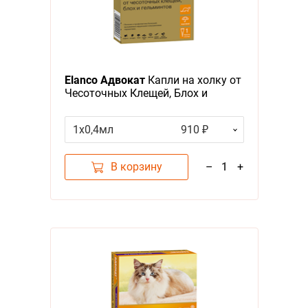
Elanco Адвокат
Капли на холку от
Чесоточных Клещей, Блох и
Гельминтов для кошек весом до 4
кг
1x0,4мл
910 ₽
В корзину
–
1
+