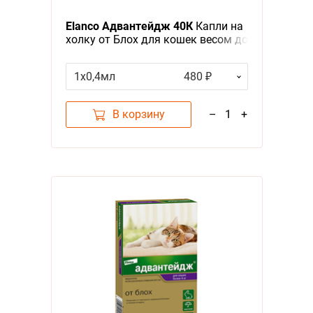
Я - А
Elanco Адвантейдж 40К
Капли на
Фильтры
холку от Блох для кошек весом до
4 кг
Цена
1х0,4мл
480 ₽
В корзину
–
1
+
Бренд