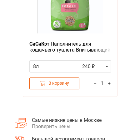
Я - А
Фильтры
СиСиКэт
Наполнитель для
кошачьего туалета Впитывающий
Древесный
8л
240 ₽
–
1
+
В корзину
Самые низкие цены в Москве
Проверить цены
Большой ассортимент товаров