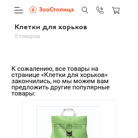
+7 (495) 137-88-37
09:00-21:0
Клетки для хорьков
г. Москва
Клетки для хорьков
Доставка только по Москве и
0 товаров
Сортировать:
Корзина пуста
По нашему
К сожалению, все товары на
По популярности
странице «Клетки для хорьков»
Каталог товаров
закончились, но мы можем вам
предложить другие популярные
Cначала дешевые
О компании
товары:
Cначала дорогие
Доставка и оплата
Новинки
А - Я
Вход
Ре