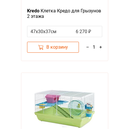
Я - А
Kredo
Клетка Кредо для Грызунов
2 этажа
Фильтры
47х30х37см
6 270 ₽
Цена
В корзину
–
1
+
Бренд