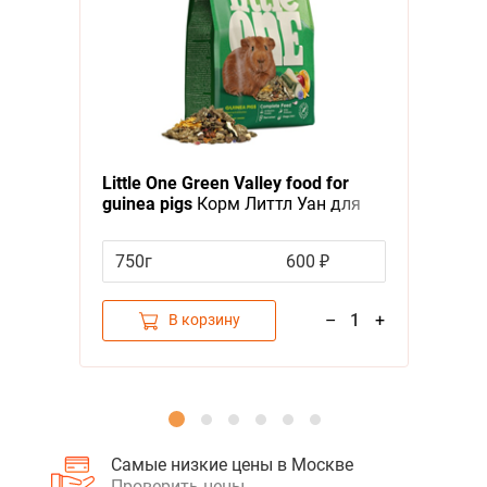
А - Я
Я - А
Фильтры
Little One Green Valley food for
guinea pigs
Корм Литтл Уан для
Морских свинок Разнотравье
750г
600 ₽
–
1
+
В корзину
Самые низкие цены в Москве
Проверить цены