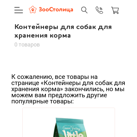
+7 (495) 137-88-37
09:00-21:0
Контейнеры для собак для
г. Москва
Контейнеры для
Доставка только по Москве и
хранения корма
собак для хранения
0 товаров
корма
Корзина пуста
Сортировать:
К сожалению, все товары на
По нашему
Каталог товаров
странице «Контейнеры для собак для
хранения корма» закончились, но мы
По популярности
О компании
можем вам предложить другие
популярные товары:
Cначала дешевые
Доставка и оплата
Cначала дорогие
Вход
Ре
Новинки