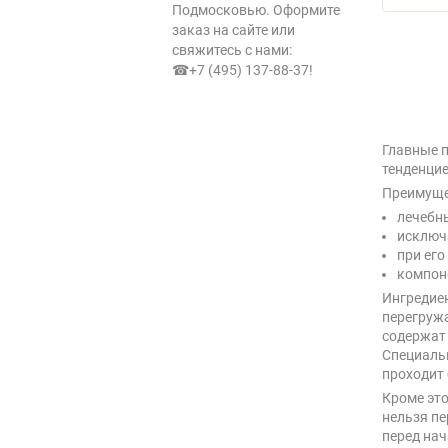
Подмосковью. Оформите
заказ на сайте или
свяжитесь с нами:
☎+7 (495) 137-88-37
!
Главные п
тенденцие
Преимуще
лечебны
исключ
при его
компон
Ингредиен
перегружа
содержат
Специаль
проходит 
Кроме это
нельзя пе
перед нач