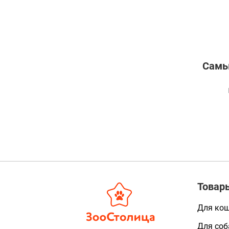
Самы
Товар
Для ко
Для соб