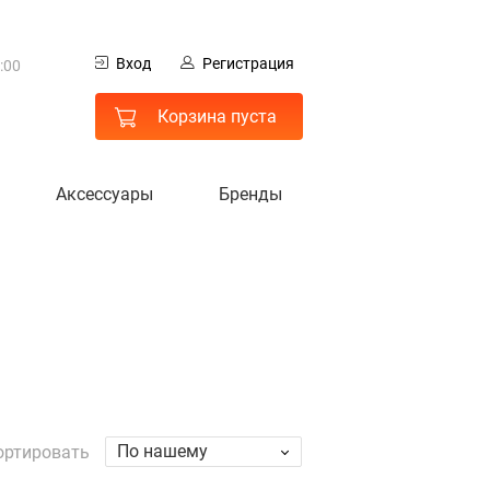
0
Вход
Регистрация
:00
 МО
Корзина пуста
Аксессуары
Бренды
гистрация
По нашему
ортировать