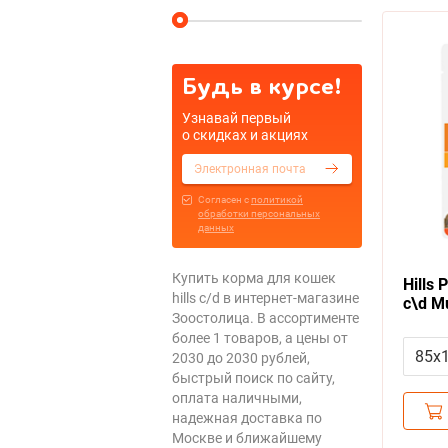
Будь в курсе!
Узнавай первый
о скидках и акциях
Cогласен с
политикой
обработки персональных
данных
Купить корма для кошек
Hills 
hills c/d в интернет-магазине
c\d Mu
Зоостолица. В ассортименте
Chick
более 1 товаров, а цены от
Хиллс
85x
2030 до 2030 рублей,
Струв
быстрый поиск по сайту,
упако
оплата наличными,
надежная доставка по
Москве и ближайшему