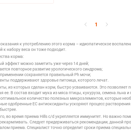
1
оказания к употреблению этого корма – идиопатическое воспален
й к набору веса он тоже подходит.
ства корма:
й эффект можно заметить уже через 14 дней;
ается повторное развитие урологического синдрома;
 применении сохраняется правильный Ph мочи;
енты поддерживают здоровье питомца, которого лечат.
ты, из которых сделан корм, быстро усваиваются. Это позволяет 
я ее. В состав входит мука из мяса птицы, кукуруза, семена льна 
 оптимальное количество полезных микроэлементов, которые нео
ные одобренные ЕС антиоксиданты ускоряют процесс растворения 
быстрее.
го, во время приема Hills c/d укрепляется иммунитет. Но важно пом
рекармливать. Следует придерживаться рекомендации, данной про
алом приема. Специалист точно определит сроки приема специаль