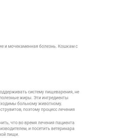
ие и мочекаменная болезнь. Кошкам с
поддерживать систему пищеварения, не
и полезные жиры. Эти ингредиенты
бходимы больному животному.
струвитов, поэтому процесс лечения
нить, что во время лечения пациента
изводителем, и посетить ветеринара
ной пищи.