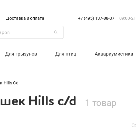
+7 (495) 137-88-37
09:00-21:0
Доставка и оплата
+7 (495) 137-88-37
09:00-21
г. Москва
ек Hills c/d
Доставка только по Москве и
Корзина пуста
Для грызунов
Для птиц
Аквариумистика
Каталог товаров
 Hills Cd
О компании
ек Hills c/d
1 товар
Доставка и оплата
Вход
Ре
С