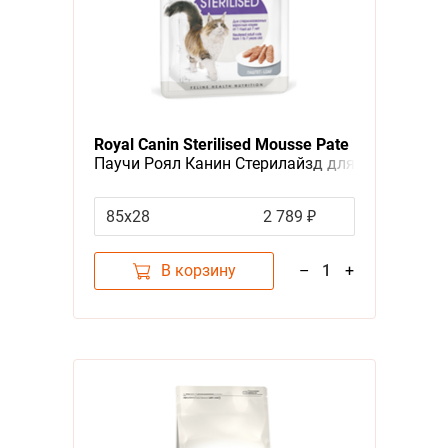
Royal Canin Sterilised Mousse Pate
Паучи Роял Канин Стерилайзд для
взрослых кастрированных котов
и Стерилизованных кошек Паштет
85х28
2 789 ₽
(цена за упаковку)
В корзину
–
1
+