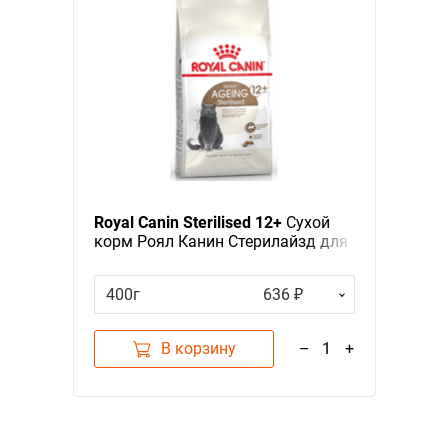
Royal Canin Sterilised 12+
Сухой
корм Роял Канин Стерилайзд для
Пожилых кастрированных котов и
Стерилизованных кошек старше
400г
636 ₽
12 лет
В корзину
–
1
+