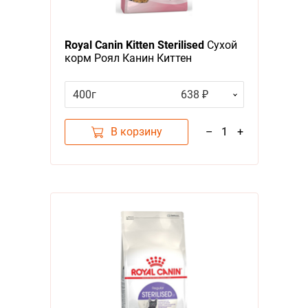
А - Я
Я - А
Royal Canin Kitten Sterilised
Сухой
корм Роял Канин Киттен
Фильтры
Стерилайзд для Стерилизованных
и кастрированных Котят в
400г
638 ₽
Цена
возрасте до 1 года
В корзину
–
1
+