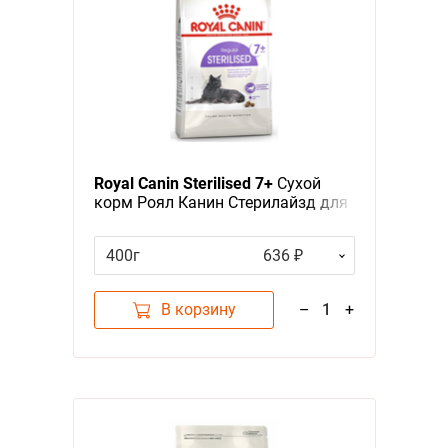
Royal Canin Sterilised 7+
Сухой
корм Роял Канин Стерилайзд для
Пожилых кастрированных котов и
Стерилизованных кошек в
400г
636 ₽
возрасте от 7 до 12 лет
В корзину
–
1
+