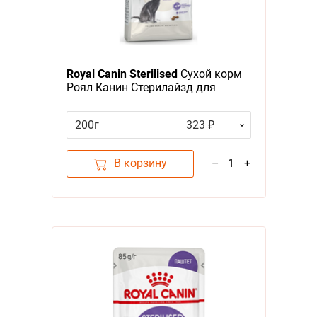
Royal Canin Sterilised
Сухой корм
Роял Канин Стерилайзд для
взрослых Кастрированных котов
и Стерилизованных кошек в
200г
323 ₽
возрасте от 1 года до 7 лет
В корзину
–
1
+