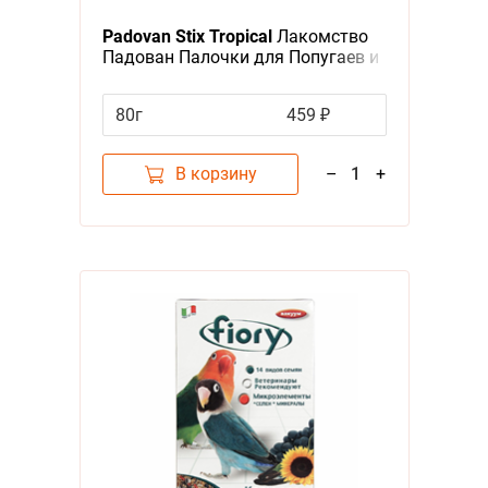
Padovan Stix Tropical
Лакомство
Падован Палочки для Попугаев и
Экзотических птиц Фруктовые
80г
459 ₽
В корзину
–
1
+