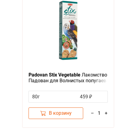
Padovan Stix Vegetable
Лакомство
Падован для Волнистых попугаев
Палочки Овощные
80г
459 ₽
В корзину
–
1
+