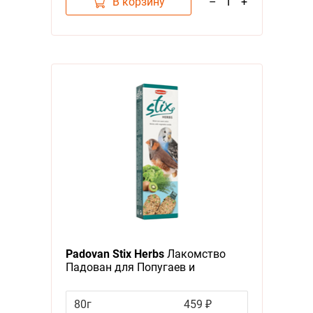
В корзину
–
1
+
Padovan Stix Herbs
Лакомство
Падован для Попугаев и
Экзотических птиц Палочки
Антистрессовые с травами
80г
459 ₽