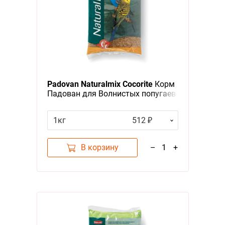
Padovan Naturalmix Cocorite
Корм
Падован для Волнистых попугаев
Основной
1кг
512 ₽
В корзину
–
1
+