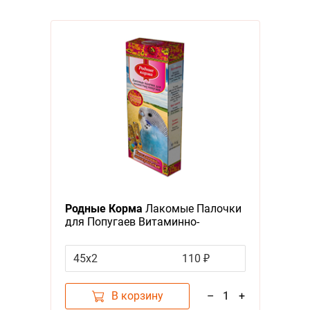
Родные Корма
Лакомые Палочки
для Попугаев Витаминно-
минеральные
45х2
110 ₽
В корзину
–
1
+