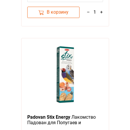
В корзину
–
1
+
Padovan Stix Energy
Лакомство
Падован для Попугаев и
Экзотических птиц Палочки