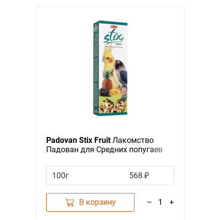
Padovan Stix Fruit
Лакомство
Падован для Средних попугаев
Палочки Фруктовые
100г
568 ₽
В корзину
–
1
+