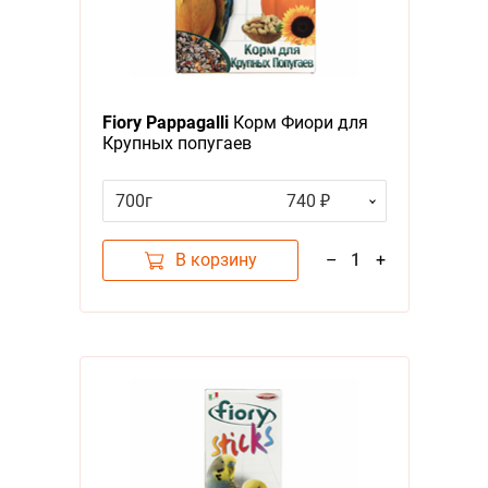
Fiory Pappagalli
Корм Фиори для
Крупных попугаев
700г
740 ₽
В корзину
–
1
+