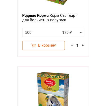
Я - А
Родные Корма
Корм Стандарт
Фильтры
для Волнистых попугаев
Цена
500г
120 ₽
В корзину
–
1
+
Бренд