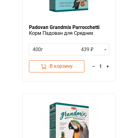
Padovan Grandmix Parrocchetti
Корм Падован для Средних
попугаев Комплексный Основной
400г
439 ₽
В корзину
–
1
+