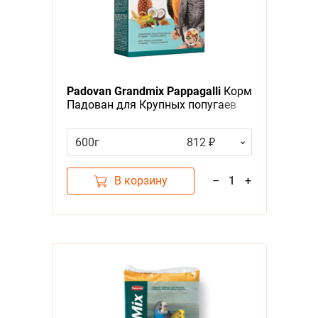
Padovan Grandmix Pappagalli
Корм
Падован для Крупных попугаев
Комплексный Основной
600г
812 ₽
В корзину
–
1
+