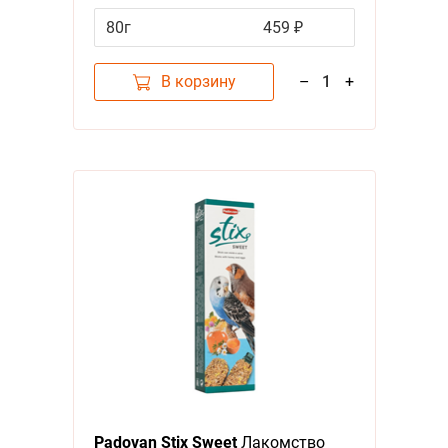
повышения Энергичности
80г
459 ₽
В корзину
–
1
+
Padovan Stix Sweet
Лакомство