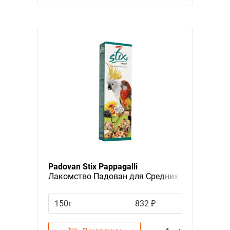
Padovan Stix Pappagalli
Лакомство Падован для Средних
и Крупных попугаев Палочки
Фруктовые
150г
832 ₽