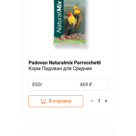
Padovan Naturalmix Parrocchetti
Корм Падован для Средних
попугаев Основной
850г
469 ₽
В корзину
–
1
+