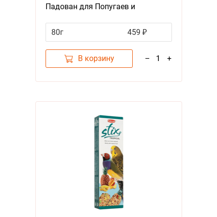
Падован для Попугаев и
Экзотических птиц Палочки Мёд
Яйцо
80г
459 ₽
В корзину
–
1
+