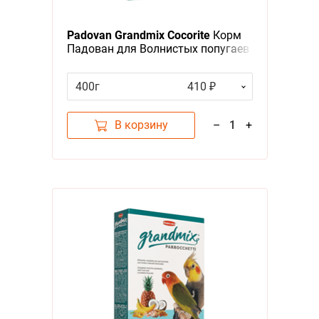
Padovan Grandmix Cocorite
Корм
Падован для Волнистых попугаев
Комплексный Основной
400г
410 ₽
В корзину
–
1
+