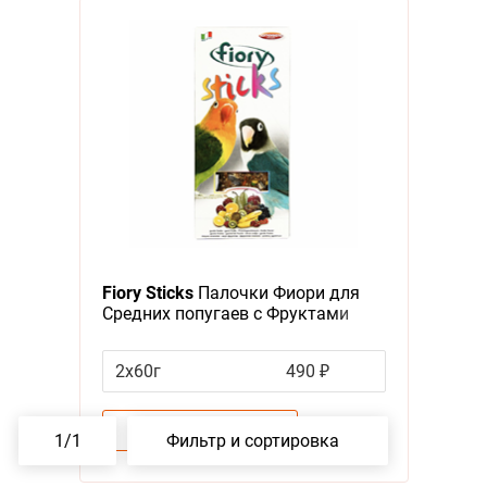
Fiory Sticks
Палочки Фиори для
Средних попугаев с Фруктами
2x60г
490 ₽
В корзину
–
1
+
1
/
1
Фильтр и сортировка