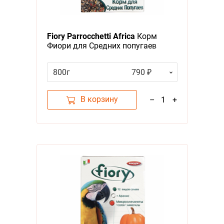
Fiory Parrocchetti Africa
Корм
Фиори для Средних попугаев
800г
790 ₽
В корзину
–
1
+