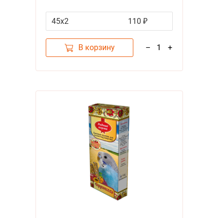
45х2
110 ₽
В корзину
–
1
+