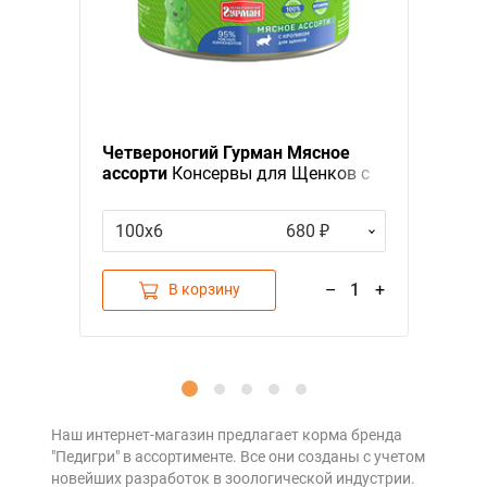
Я - А
Фильтры
Четвероногий Гурман Мясное
ассорти
Консервы для Щенков с
Кроликом (цена за упаковку)
100х6
680 ₽
–
1
+
В корзину
Наш интернет-магазин предлагает корма бренда
"Педигри" в ассортименте. Все они созданы с учетом
новейших разработок в зоологической индустрии.