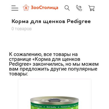
+7 (495) 137-88-37
09:00-21:0
Корма для щенков Pedigree
г. Москва
Корма для щенков
Доставка только по Москве и
0 товаров
Pedigree
Сортировать:
Корзина пуста
К сожалению, все товары на
По нашему
странице «Корма для щенков
Каталог товаров
Pedigree» закончились, но мы можем
По популярности
вам предложить другие популярные
О компании
товары:
Cначала дешевые
Доставка и оплата
Cначала дорогие
Новинки
Вход
Ре
А - Я