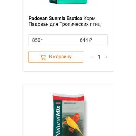
Padovan Sunmix Esotico
Корм
Падован для Тропических птиц
Комплексный Основной
850г
644 ₽
В корзину
–
1
+