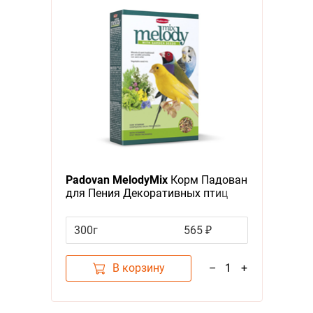
Padovan MelodyMix
Корм Падован
для Пения Декоративных птиц
Дополнительный
300г
565 ₽
В корзину
–
1
+