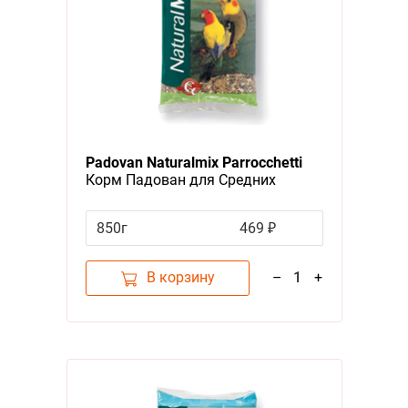
Padovan Naturalmix Parrocchetti
Корм Падован для Средних
попугаев Основной
850г
469 ₽
В корзину
–
1
+