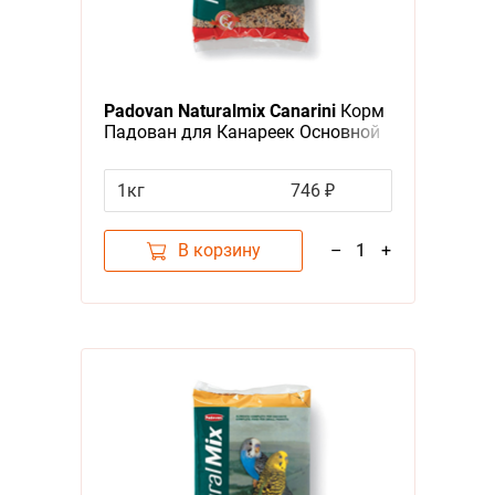
Padovan Naturalmix Canarini
Корм
Падован для Канареек Основной
1кг
746 ₽
В корзину
–
1
+