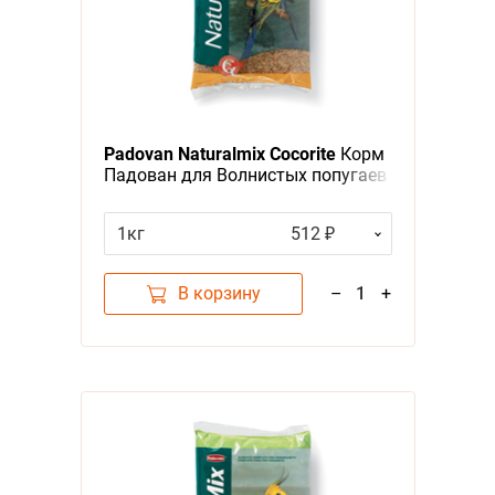
Padovan Naturalmix Cocorite
Корм
Падован для Волнистых попугаев
Основной
1кг
512 ₽
В корзину
–
1
+