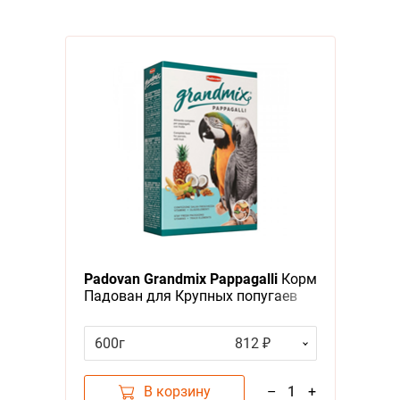
Padovan Grandmix Pappagalli
Корм
Падован для Крупных попугаев
Комплексный Основной
600г
812 ₽
В корзину
–
1
+