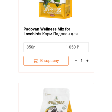
Padovan Wellness Mix for
Lovebirds
Корм Падован для
неразлучников и других средних
попугаев Полнорационный
850г
1 050 ₽
В корзину
–
1
+