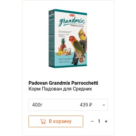
Padovan Grandmix Parrocchetti
Корм Падован для Средних
попугаев Комплексный Основной
400г
439 ₽
В корзину
–
1
+