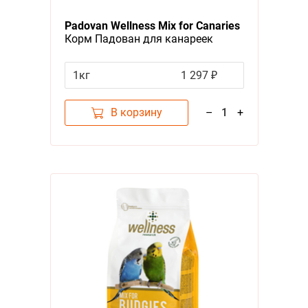
Я - А
Padovan Wellness Mix for Canaries
Корм Падован для канареек
Фильтры
Полнорационный
1кг
1 297 ₽
Цена
В корзину
–
1
+
Категория
Корма
1
Бренд
Padovan
1