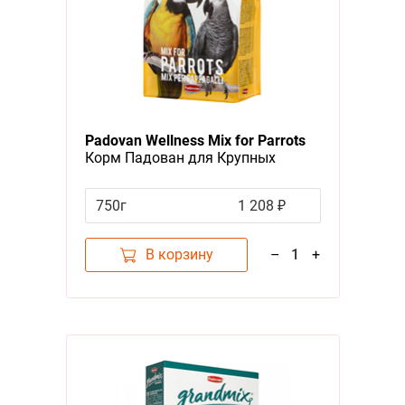
Padovan Wellness Mix for Parrots
Корм Падован для Крупных
попугаев Полнорационный
750г
1 208 ₽
В корзину
–
1
+