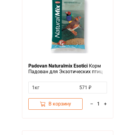
Padovan Naturalmix Esotici
Корм
Падован для Экзотических птиц
Основной
1кг
571 ₽
В корзину
–
1
+