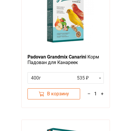
Padovan Grandmix Canarini
Корм
Падован для Канареек
Комплексный Основной
400г
535 ₽
В корзину
–
1
+