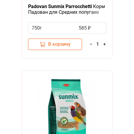
Padovan Sunmix Parrocchetti
Корм
Падован для Средних попугаев
Комплексный Основной
750г
585 ₽
В корзину
–
1
+