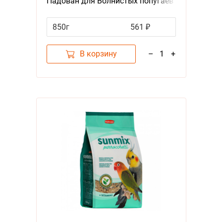
Падован для Волнистых попугаев
Комплексный Основной
850г
561 ₽
В корзину
–
1
+