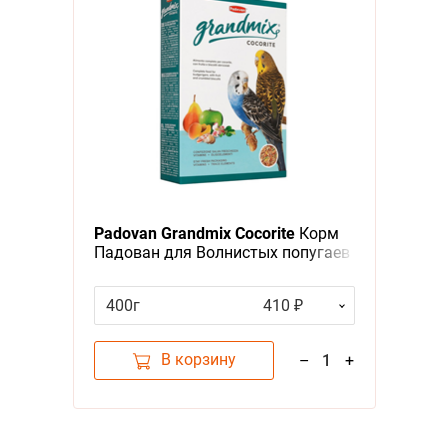
Padovan Grandmix Cocorite
Корм
Падован для Волнистых попугаев
Комплексный Основной
400г
410 ₽
В корзину
–
1
+