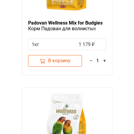
Padovan Wellness Mix for Budgies
Корм Падован для волнистых
попугаев Полнорационный
1кг
1 179 ₽
В корзину
–
1
+