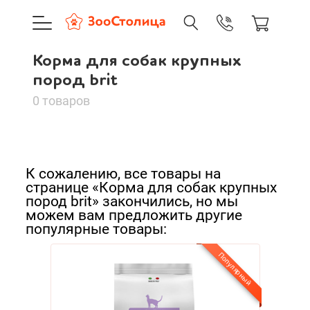
+7 (495) 137-88-37
09:00-21:0
Корма для собак крупных
г. Москва
Корма для собак
Доставка только по Москве и
пород brit
крупных пород brit
0 товаров
Сортировать:
Корзина пуста
По нашему
К сожалению, все товары на
Каталог товаров
По популярности
странице «Корма для собак крупных
пород brit» закончились, но мы
О компании
можем вам предложить другие
Cначала дешевые
популярные товары:
Доставка и оплата
Cначала дорогие
Популярный
Новинки
Вход
Ре
А - Я