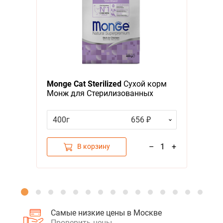
Я - А
Фильтры
Monge Cat Sterilized
Сухой корм
Монж для Стерилизованных
кошек
400г
656 ₽
–
1
+
В корзину
Самые низкие цены в Москве
Проверить цены