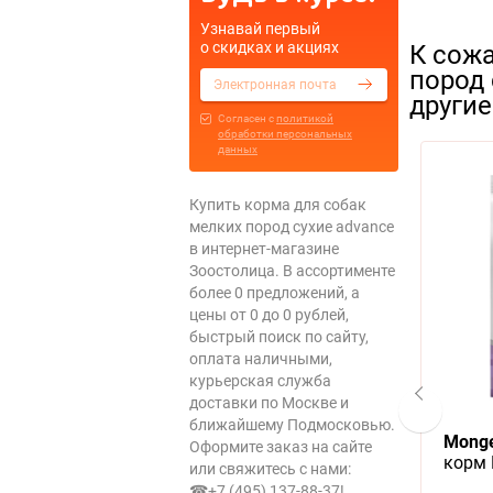
Узнавай первый
о скидках и акциях
К сожа
пород
други
Cогласен с
политикой
обработки персональных
данных
Популярный
Популярный
Купить корма для собак
мелких пород сухие advance
в интернет-магазине
Зоостолица. В ассортименте
более 0 предложений, а
цены от 0 до 0 рублей,
быстрый поиск по сайту,
оплата наличными,
курьерская служба
доставки по Москве и
ближайшему Подмосковью.
ily Line
Pi-Pi-Bent Sensation
Monge 
Оформите заказ на сайте
рм Монж
Наполнитель для кошачьего
корм
или свяжитесь с нами:
ек Курица
туалета ПиПиБент Сенсация
Стери
☎+7 (495) 137-88-37
!