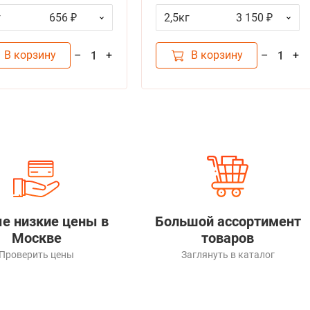
Спешиалити для собак всех
г
656 ₽
2,5кг
3 150 ₽
пород Гипоаллергенный
Лосось с тунцом
В корзину
В корзину
–
+
–
+
1
1
е низкие цены в
Большой ассортимент
Москве
товаров
Проверить цены
Заглянуть в каталог