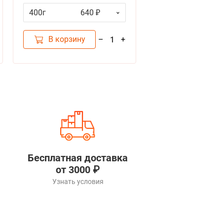
поддержания здоровья
400г
640 ₽
12л
3
почек после стерилизации с
индейкой
В корзину
В корзину
–
+
1
Бесплатная доставка
от 3000 ₽
Узнать условия