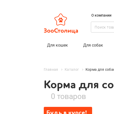
О компании
Корма для со
advance
Для кошек
Для собак
Главная
Каталог
Корма для соба
Корма для со
0 товаров
Будь в курсе!