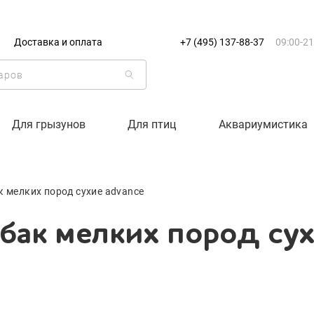
+7 (495) 137-88-37
09:00-21:0
Доставка и оплата
+7 (495) 137-88-37
09:00-21
г. Москва
бак мелких пород су
Доставка только по Москве и
Корзина пуста
Для грызунов
Для птиц
Аквариумистика
Каталог товаров
к мелких пород сухие advance
О компании
бак мелких пород сух
Доставка и оплата
Вход
Ре