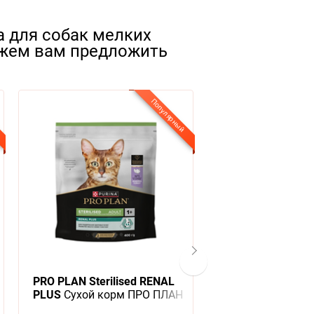
а для собак мелких
ожем вам предложить
Популярный
PRO PLAN Sterilised RENAL
Чистые лапки Н
PLUS
Сухой корм ПРО ПЛАН
для кошачьего т
для взрослых кошек для
Древесный