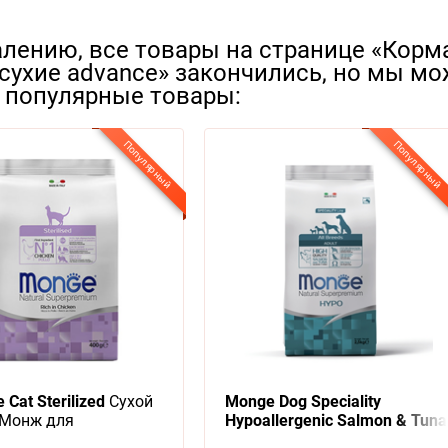
лению, все товары на странице «Корм
 сухие advance» закончились, но мы м
е популярные товары:
Популярный
Популярный
Cat Sterilized
Сухой
Monge Dog Speciality
 Монж для
Hypoallergenic Salmon & Tuna
лизованных кошек
Сухой корм Монж