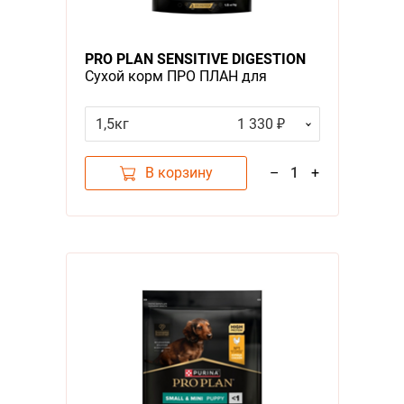
А - Я
Я - А
PRO PLAN SENSITIVE DIGESTION
Сухой корм ПРО ПЛАН для
Фильтры
щенков средних пород при
чувствительном пищеварении с
1,5кг
1 330 ₽
Цена
ягненком
В корзину
–
1
+