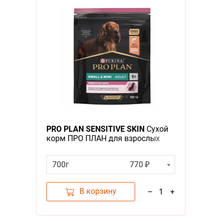
PRO PLAN SENSITIVE SKIN
Сухой
корм ПРО ПЛАН для взрослых
собак мелких пород при
чувствительной коже с лососем
700г
770 ₽
В корзину
–
1
+