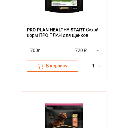
PRO PLAN HEALTHY START
Сухой
корм ПРО ПЛАН для щенков
мелких пород с курицей
700г
720 ₽
В корзину
–
1
+