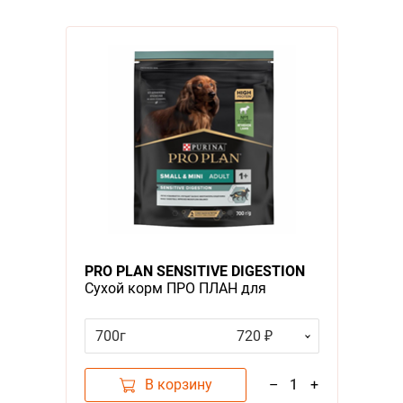
PRO PLAN SENSITIVE DIGESTION
Сухой корм ПРО ПЛАН для
взрослых собак мелких пород при
чувствительном пищеварении с
700г
720 ₽
ягненком
В корзину
–
1
+