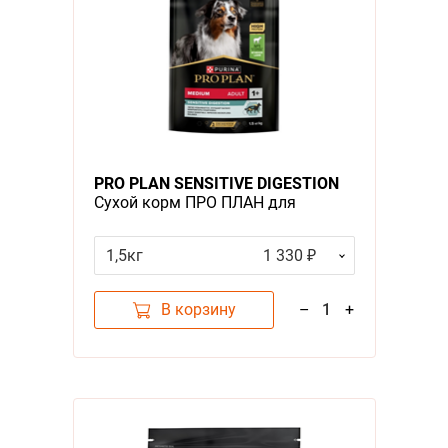
PRO PLAN SENSITIVE DIGESTION
Сухой корм ПРО ПЛАН для
взрослых собак средних пород
при чувствительном пищеварении
1,5кг
1 330 ₽
с ягненком
В корзину
–
1
+