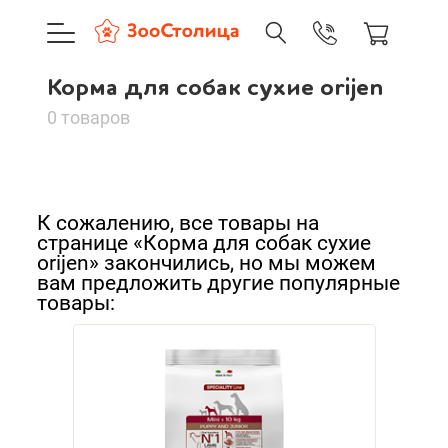
+7 (495) 137-88-37
09:00-21:0
Корма для собак сухие orijen
г. Москва
Корма для собак
Доставка только по Москве и
0 товаров
сухие orijen
Сортировать:
Корзина пуста
К сожалению, все товары на
По нашему
странице «Корма для собак сухие
Каталог товаров
orijen» закончились, но мы можем
По популярности
вам предложить другие популярные
О компании
товары:
Cначала дешевые
Доставка и оплата
Cначала дорогие
Новинки
Вход
Ре
А - Я