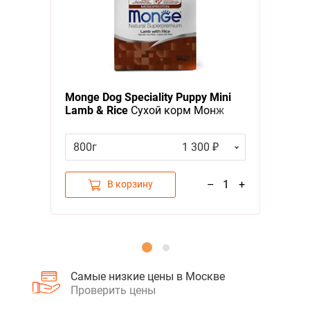
Я - А
Фильтры
Monge Dog Speciality Puppy Mini
Lamb & Rice
Сухой корм Монж
Спешиалити для Щенков Мелких
пород Ягненок с рисом
800г
1 300 ₽
–
1
+
В корзину
Самые низкие цены в Москве
Проверить цены