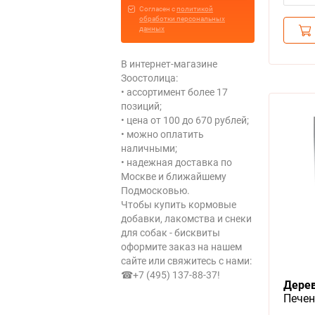
Cогласен с
политикой
обработки персональных
данных
В интернет-магазине
Зоостолица:
• ассортимент более 17
позиций;
• цена от 100 до 670 рублей;
• можно оплатить
наличными;
• надежная доставка по
Москве и ближайшему
Подмосковью.
Чтобы купить кормовые
добавки, лакомства и снеки
для собак - бисквиты
оформите заказ на нашем
сайте или свяжитесь с нами:
☎+7 (495) 137-88-37
!
Дерев
Печен
Кроль