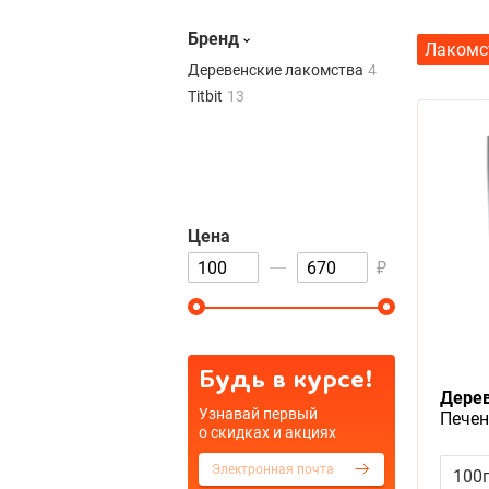
Titbit
13
Бренд
Лакомс
Деревенские лакомства
4
Titbit
13
Цена
₽
Цена
₽
Будь в курсе!
Дерев
Узнавай первый
Печен
о скидках и акциях
ябло
100