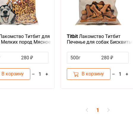
Лакомство Титбит для
Titbit
Лакомство Титбит
 Мелких пород Мясное
Печенье для собак Бисквиты
ье Бисквиты мини
Мясные
г
280 ₽
500г
280 ₽
В корзину
В корзину
–
+
–
+
1
1
1