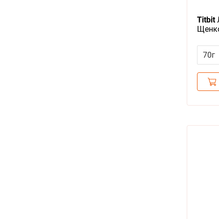
Titbit
Щенко
70г