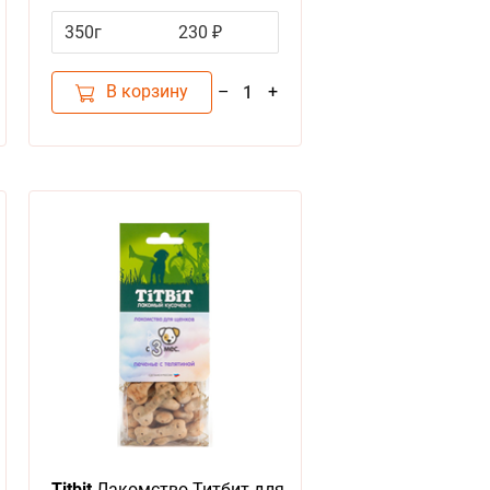
поощрения
350г
230 ₽
В корзину
–
+
1
Titbit
Лакомство Титбит для