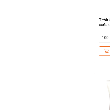
Titbit
собак
Говяд
100