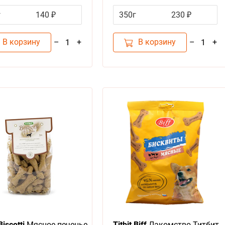
поощрения
г
140 ₽
350г
230 ₽
В корзину
В корзину
–
+
–
+
1
1
Biscotti
Мясное печенье
Titbit Biff
Лакомство Титбит