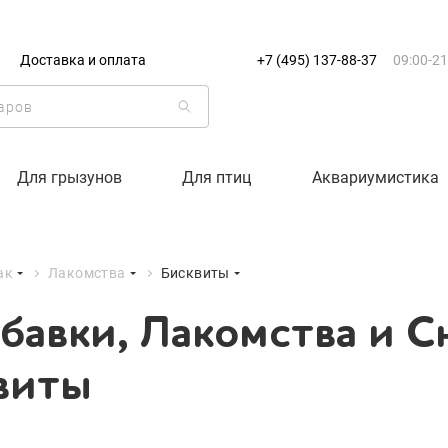
+7 (495) 137-88-37
09:00-21:0
Доставка и оплата
+7 (495) 137-88-37
09:00-21
г. Москва
бавки, Лакомства и С
Доставка только по Москве и
виты
Корзина пуста
Для грызунов
Для птиц
Аквариумистика
Каталог товаров
ак
Лакомства
Бисквиты
О компании
бавки, Лакомства и С
Доставка и оплата
виты
Вход
Ре