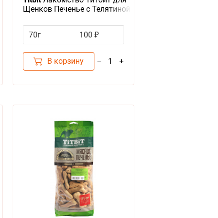
Щенков Печенье с Телятиной
70г
100 ₽
В корзину
–
+
1