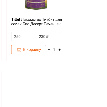
Titbit
Лакомство Титбит для
собак Био Десерт Печенье с
печенью мини
250г
230 ₽
В корзину
–
+
1