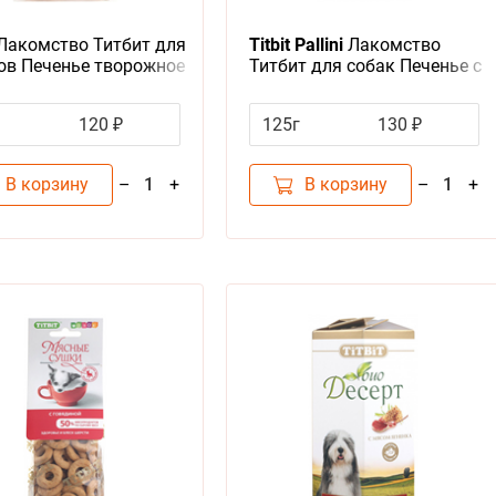
Лакомство Титбит для
Titbit Pallini
Лакомство
в Печенье творожное
Титбит для собак Печенье с
Телятиной
120 ₽
125г
130 ₽
В корзину
В корзину
–
+
–
+
1
1