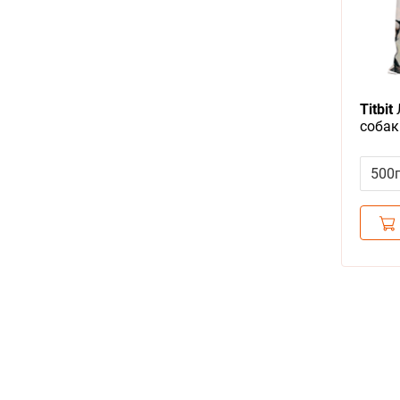
Titbit
собак
печен
500