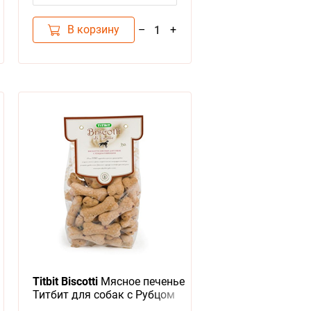
В корзину
–
+
1
Titbit Biscotti
Мясное печенье
Титбит для собак с Рубцом
говяжьим для Дрессуры и