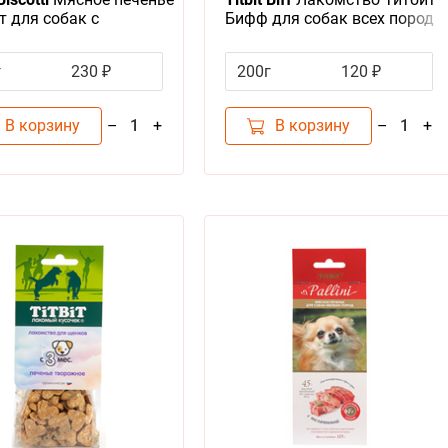
т для собак с
Бифф для собак всех пород
иной для Дрессуры и
Бисквиты мясные Три вкуса
рения
г
230 ₽
200г
120 ₽
В корзину
В корзину
–
+
–
+
1
1