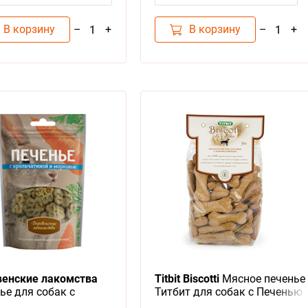
В корзину
В корзину
–
+
–
+
1
1
енские лакомства
Titbit Biscotti
Мясное печенье
ье для собак с
Титбит для собак с Печенью
чатиной и морковью
говяжьей для Дрессуры и