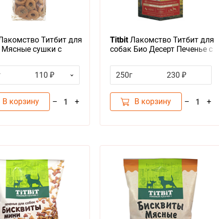
Лакомство Титбит для
Titbit
Лакомство Титбит для
 Мясные сушки с
собак Био Десерт Печенье с
иной
мясом ягненка мини
г
110 ₽
250г
230 ₽
В корзину
В корзину
–
+
–
+
1
1