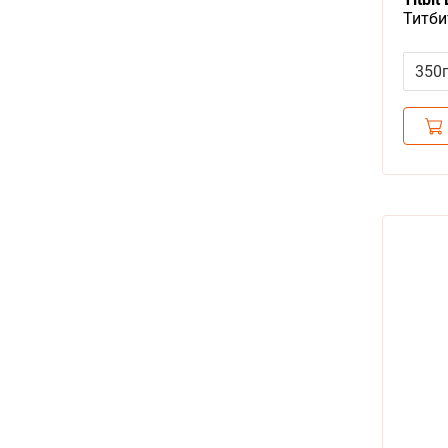
Титби
Баран
поощ
350