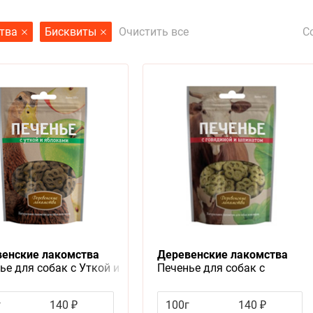
С
тва
Бисквиты
Очистить все
енские лакомства
Деревенские лакомства
ье для собак с Уткой и
Печенье для собак с
ками
Говядиной и шпинатом
г
140 ₽
100г
140 ₽