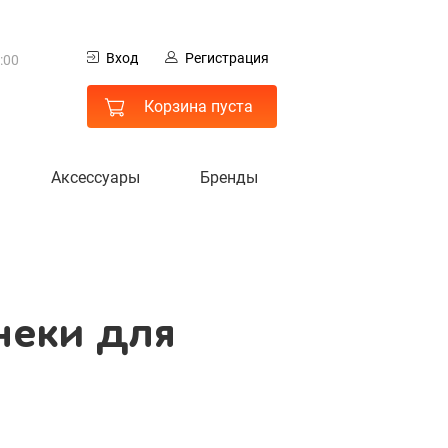
0
Вход
Регистрация
:00
неки для
 МО
Корзина пуста
Аксессуары
Бренды
неки для
гистрация