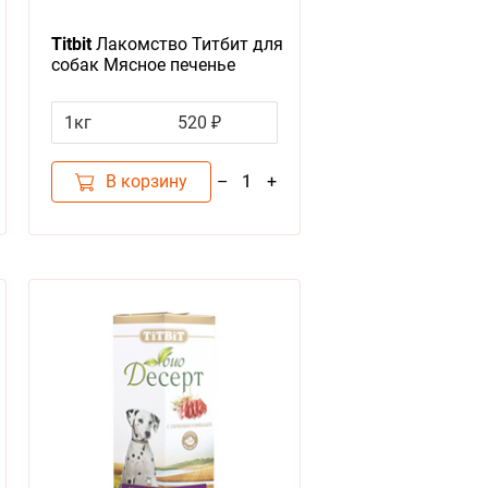
Titbit
Лакомство Титбит для
собак Мясное печенье
Печенье Бискотти
1кг
520 ₽
В корзину
–
+
1