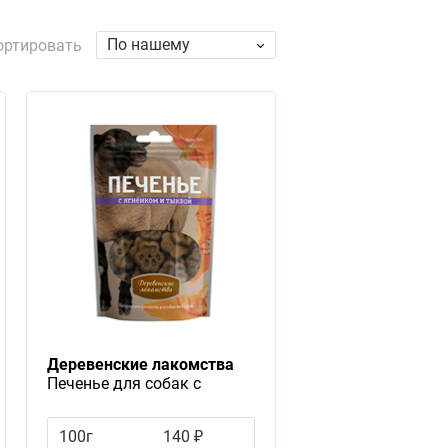
По нашему
ортировать
Деревенские лакомства
Печенье для собак с
Ягненком и тыквой
100г
140 ₽