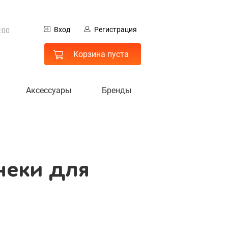
0
Вход
Регистрация
:00
неки для
 МО
Корзина пуста
Аксессуары
Бренды
неки для
гистрация