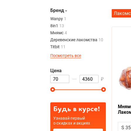
8in1
13
Бренд
Мнямс
4
Лакомс
Wanpy
1
Деревенские лакомства
10
8in1
13
Titbit
11
Мнямс
4
Molina
1
Посмотреть все
Деревенские лакомства
10
Dog Fest
2
Titbit
11
Organix
1
Цена
Molina
1
AlpenHof
5
Посмотреть все
₽
Dog Fest
2
Зубочистики
10
Organix
1
Цена
AlpenHof
5
₽
Зубочистики
10
Мнямс
Будь в курсе!
Лаком
Пармс
Узнавай первый
о скидках и акциях
S 35