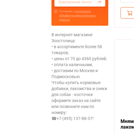
Cогласен с
политикой
обработки персональных
данных
В интернет-магазине
Зоостолица:
• в ассортименте более 58
товаров;
• цены от 70 до 4360 рублей;
• оплата наличными;
• доставим по Москве и
Подмосковью.
Чтобы купить кормовые
добавки, лакомства и снеки
для собак - косточки
оформите заказ на сайте
или позвоните нам по
номеру:
☎+7 (495) 137-88-37
!
Мнямс
лаком
Косто