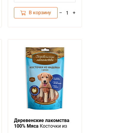
В корзину
–
+
1
Деревенские лакомства
100% Мяса
Косточки из
Индейки с рисом для