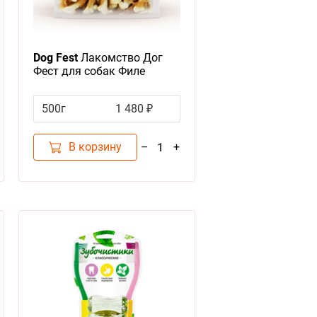
Dog Fest
Лакомство Дог
Фест для собак Филе
куриное на кальциевой
косточке
500г
1 480 ₽
В корзину
–
+
1