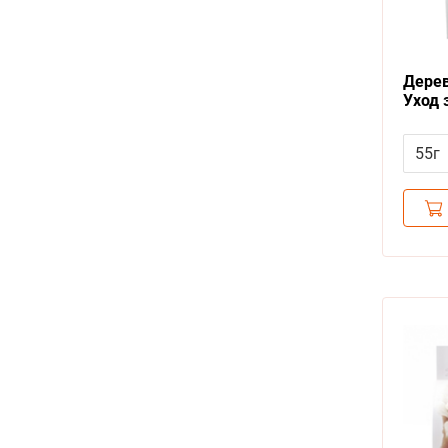
Дерев
Уход 
кальц
Лосо
55г