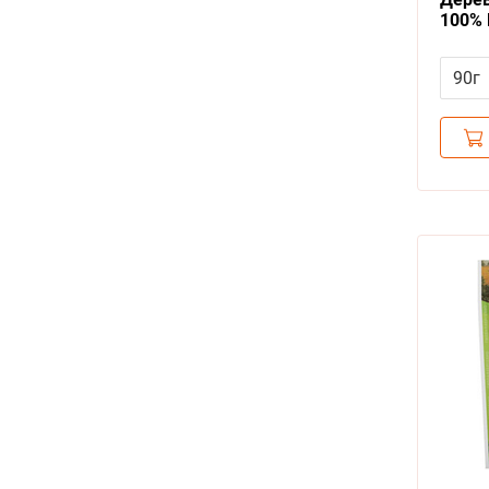
100%
косто
собак
90г