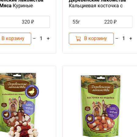
 Мяса
Куриные
Кальциевая косточка с
чки жевательные для
Курицей для собак Мини
пород
320 ₽
55г
220 ₽
В корзину
В корзину
–
+
–
+
1
1