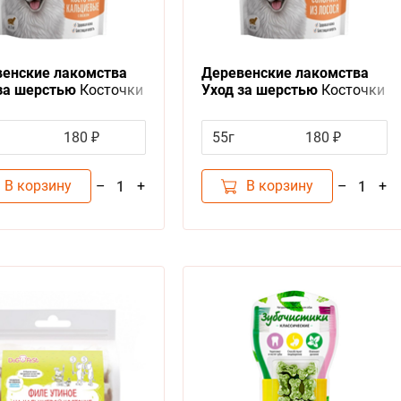
енские лакомства
Деревенские лакомства
за шерстью
Косточки
Уход за шерстью
Косточки
иевые для собак с
соломка для собак из
сем
Лосося
180 ₽
55г
180 ₽
В корзину
В корзину
–
+
–
+
1
1