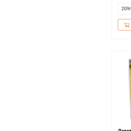
209
Дерев