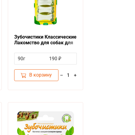
Зубочистики Классические
Лакомство для собак для
Чистки зубов Косточки
жевательные Малые
90г
190 ₽
В корзину
–
+
1