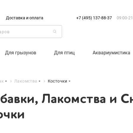
+7 (495) 137-88-37
09:00-21:0
Доставка и оплата
+7 (495) 137-88-37
09:00-21
г. Москва
бавки, Лакомства и С
Доставка только по Москве и
очки
Корзина пуста
Для грызунов
Для птиц
Аквариумистика
Каталог товаров
ак
Лакомства
Косточки
О компании
бавки, Лакомства и С
Доставка и оплата
очки
Вход
Ре