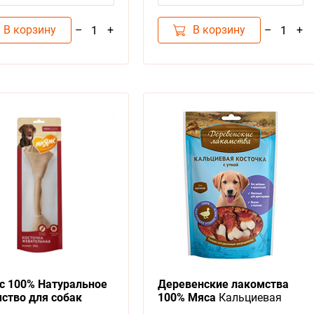
В корзину
В корзину
–
+
–
+
1
1
 100% Натуральное
Деревенские лакомства
ство для собак
100% Мяса
Кальциевая
чка жевательная XXL
косточка с Уткой для