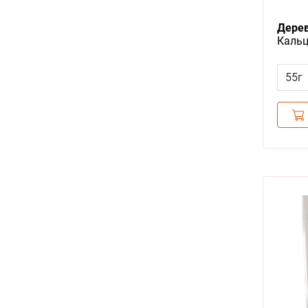
Дерев
Кальц
Уткой
55г