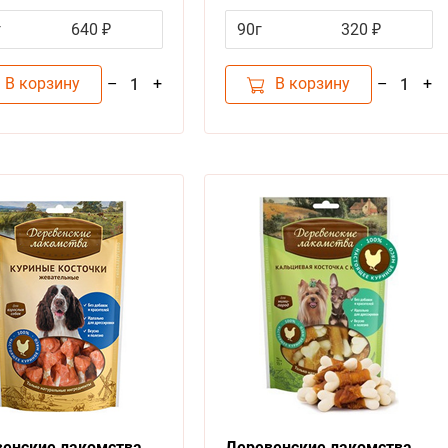
Щенков
г
640 ₽
90г
320 ₽
В корзину
В корзину
–
+
–
+
1
1
енские лакомства
Деревенские лакомства