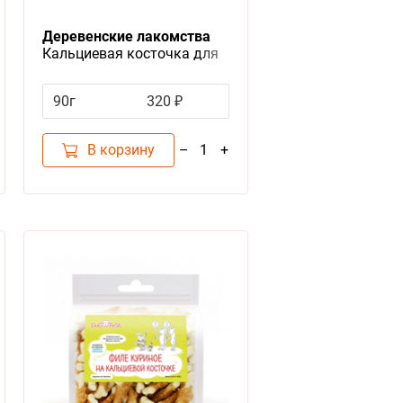
Деревенские лакомства
Кальциевая косточка для
собак с Кроликом
90г
320 ₽
В корзину
–
+
1