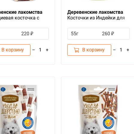
енские лакомства
Деревенские лакомства
иевая косточка с
Косточки из Индейки для
 для собак Мини пород
собак Мини пород
220 ₽
55г
260 ₽
В корзину
В корзину
–
+
–
+
1
1