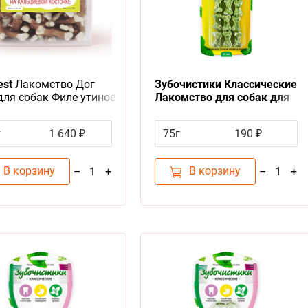
est
Лакомство Дог
Зубочистики Классические
для собак Филе утиное
Лакомство для собак для
льциевой косточке
Чистки зубов Мини-
косточки жевательные
г
1 640 ₽
75г
190 ₽
В корзину
В корзину
–
+
–
+
1
1