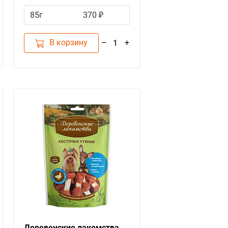
Щенков
85г
370 ₽
В корзину
–
+
1
Деревенские лакомства