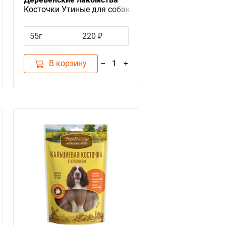
Косточки Утиные для собак
Мини пород
55г
220 ₽
В корзину
–
+
1