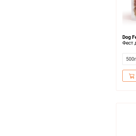
Dog F
Фест 
на ка
500