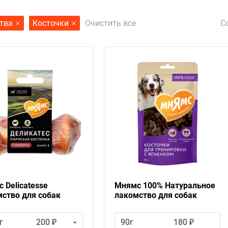
С
тва
Косточки
Очистить все
 Delicatesse
Мнямс 100% Натуральное
ство для собак
лакомство для собак
кая косточка
Косточки для тренировки с
Ягненком
г
200 ₽
90г
180 ₽