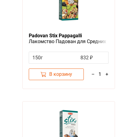
Padovan Stix Pappagalli
Лакомство Падован для Средних
и Крупных попугаев Палочки
Фруктовые
150г
832 ₽
В корзину
–
1
+