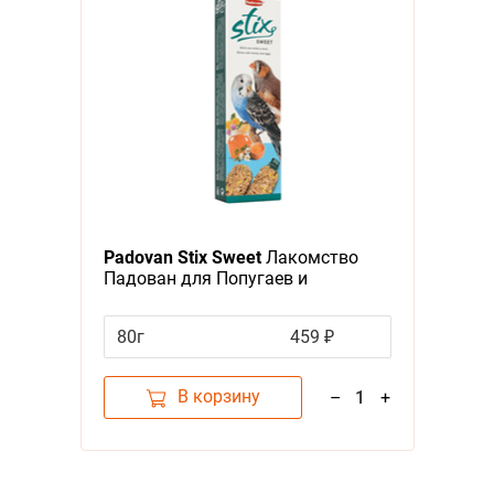
Padovan Stix Sweet
Лакомство
Падован для Попугаев и
Экзотических птиц Палочки Мёд
Яйцо
80г
459 ₽
В корзину
–
1
+