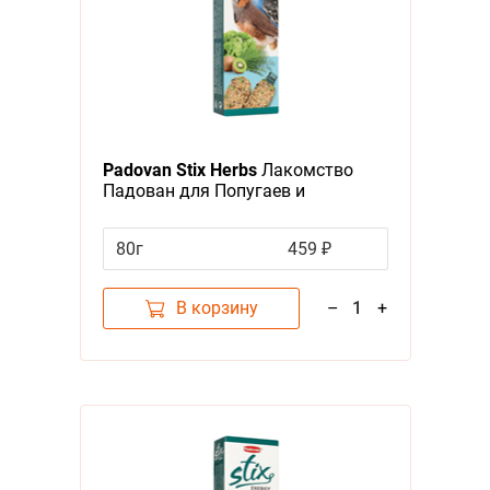
Padovan Stix Herbs
Лакомство
Падован для Попугаев и
Экзотических птиц Палочки
Антистрессовые с травами
80г
459 ₽
В корзину
–
1
+