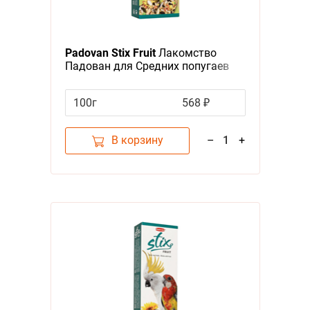
Padovan Stix Fruit
Лакомство
Падован для Средних попугаев
Палочки Фруктовые
100г
568 ₽
В корзину
–
1
+