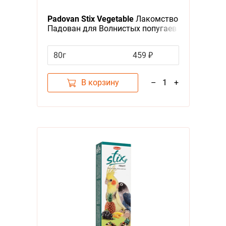
Я - А
Padovan Stix Vegetable
Лакомство
Падован для Волнистых попугаев
Фильтры
Палочки Овощные
80г
459 ₽
Цена
В корзину
–
1
+