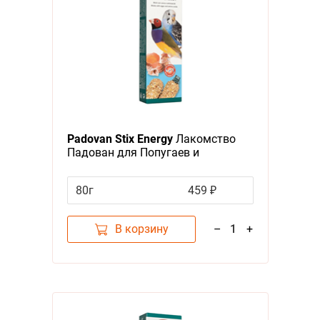
Padovan Stix Energy
Лакомство
Падован для Попугаев и
Экзотических птиц Палочки
повышения Энергичности
80г
459 ₽
В корзину
–
1
+