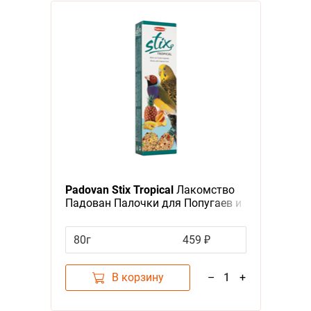
Padovan Stix Tropical
Лакомство
Падован Палочки для Попугаев и
Экзотических птиц Фруктовые
80г
459 ₽
В корзину
–
1
+