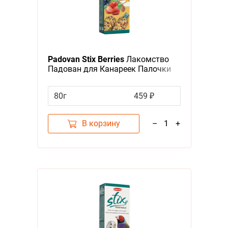
Padovan Stix Berries
Лакомство
Падован для Канареек Палочки
Ягодные
80г
459 ₽
В корзину
–
1
+