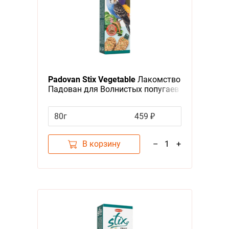
Padovan Stix Vegetable
Лакомство
Падован для Волнистых попугаев
Палочки Овощные
80г
459 ₽
В корзину
–
1
+