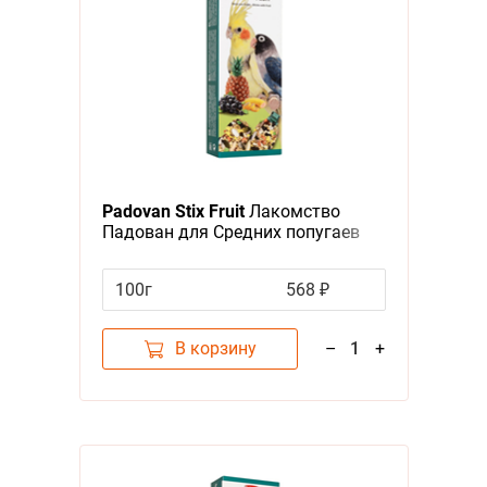
Padovan Stix Fruit
Лакомство
Падован для Средних попугаев
Палочки Фруктовые
100г
568 ₽
В корзину
–
1
+