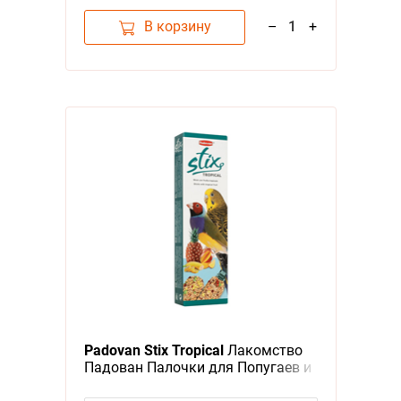
В корзину
–
1
+
Padovan Stix Tropical
Лакомство
Падован Палочки для Попугаев и
Экзотических птиц Фруктовые