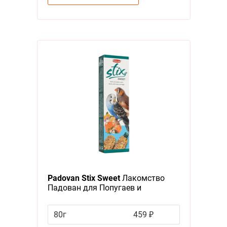
Padovan Stix Sweet
Лакомство
Падован для Попугаев и
Экзотических птиц Палочки Мёд
Яйцо
80г
459 ₽