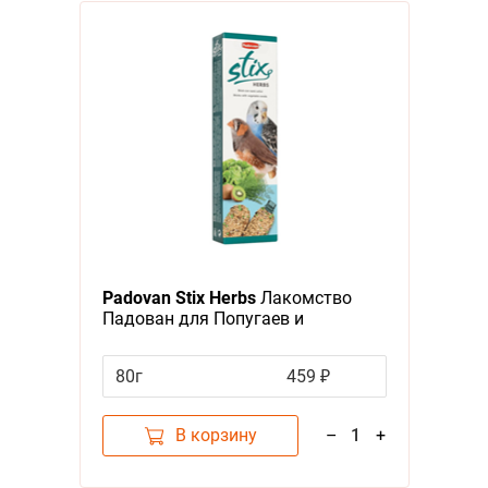
Padovan Stix Herbs
Лакомство
Падован для Попугаев и
Экзотических птиц Палочки
Антистрессовые с травами
80г
459 ₽
В корзину
–
1
+