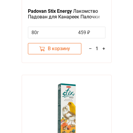
Я - А
Padovan Stix Energy
Лакомство
Фильтры
Падован для Канареек Палочки
повышения Энергичности
Цена
80г
459 ₽
В корзину
–
1
+