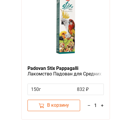
Padovan Stix Pappagalli
Лакомство Падован для Средних
и Крупных попугаев Палочки
Фруктовые
150г
832 ₽
В корзину
–
1
+