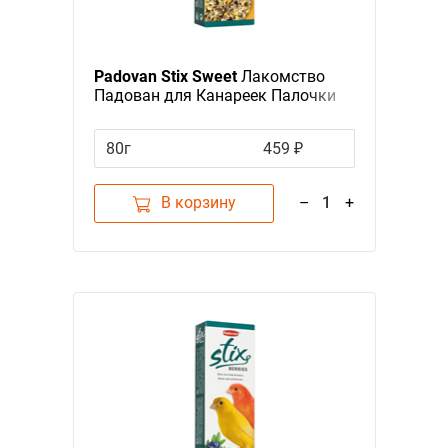
Padovan Stix Sweet
Лакомство
Падован для Канареек Палочки
Мёд Яйцо
80г
459 ₽
В корзину
–
1
+