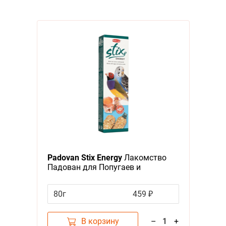
Padovan Stix Energy
Лакомство
Падован для Попугаев и
Экзотических птиц Палочки
повышения Энергичности
80г
459 ₽
В корзину
–
1
+