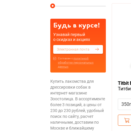
Будь в курсе!
Узнавай первый
о скидках и акциях
Cогласен с
политикой
обработки персональных
данных
Купить лакомства для
Titbit 
дрессировки собак в
Титби
интернет-магазине
говяж
Зоостолица. В ассортименте
поощ
350
более 3 позиций, а цены от
230 до 230 рублей, удобный
поиск по сайту, расчет
наличными, доставим по
Москве и ближайшему