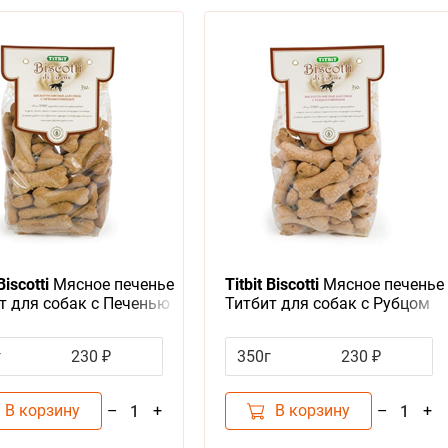
Biscotti
Мясное печенье
Titbit Biscotti
Мясное печенье
т для собак с Печенью
Титбит для собак с Рубцом
ьей для Дрессуры и
говяжьим для Дрессуры и
рения
поощрения
г
230 ₽
350г
230 ₽
В корзину
В корзину
–
+
–
+
1
1