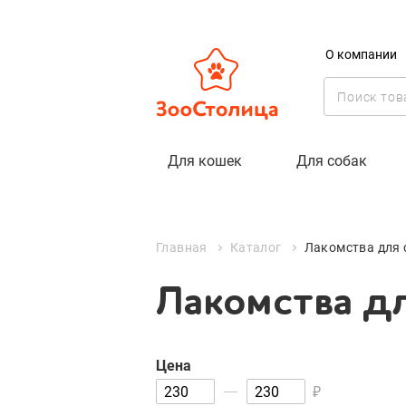
О компании
Лакомства д
Для кошек
Для собак
Цена
₽
Главная
Каталог
Лакомства для 
Лакомства д
Цена
₽