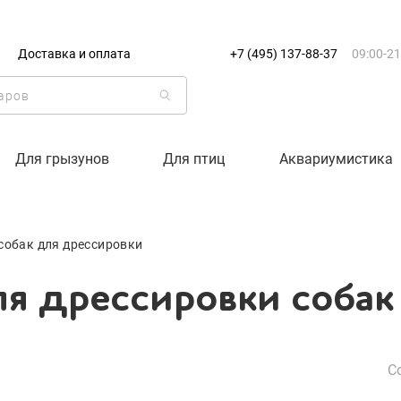
+7 (495) 137-88-37
09:00-21:0
Доставка и оплата
+7 (495) 137-88-37
09:00-21
г. Москва
ля дрессировки собак
Доставка только по Москве и
Корзина пуста
Для грызунов
Для птиц
Аквариумистика
Каталог товаров
собак для дрессировки
О компании
ля дрессировки собак
Доставка и оплата
Вход
Ре
С