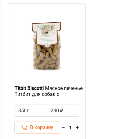
Titbit Biscotti
Мясное печенье
Титбит для собак с
Бараниной для Дрессуры и
поощрения
350г
230 ₽
В корзину
–
+
1