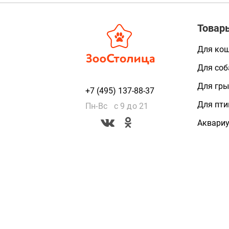
Товар
Для ко
Для соб
Для гры
+7 (495) 137-88-37
Для пти
Пн-Вс с 9 до 21
Аквари