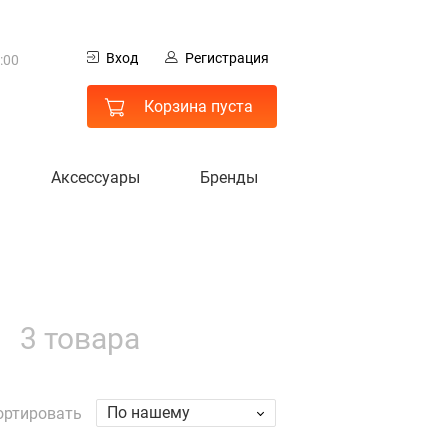
0
Вход
Регистрация
:00
 МО
Корзина пуста
Аксессуары
Бренды
3 товара
гистрация
По нашему
ортировать