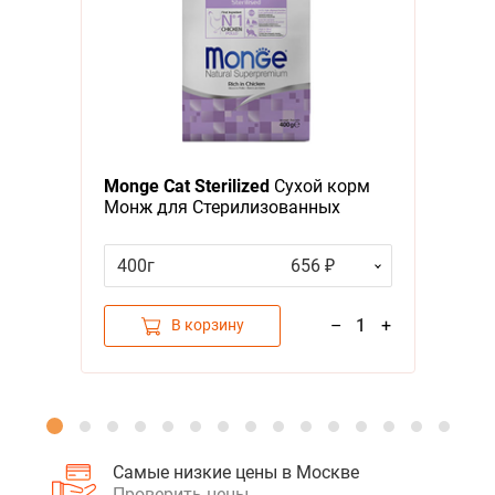
Я - А
Фильтры
Monge Cat Sterilized
Сухой корм
Монж для Стерилизованных
кошек
400г
656 ₽
–
1
+
В корзину
Самые низкие цены в Москве
Проверить цены