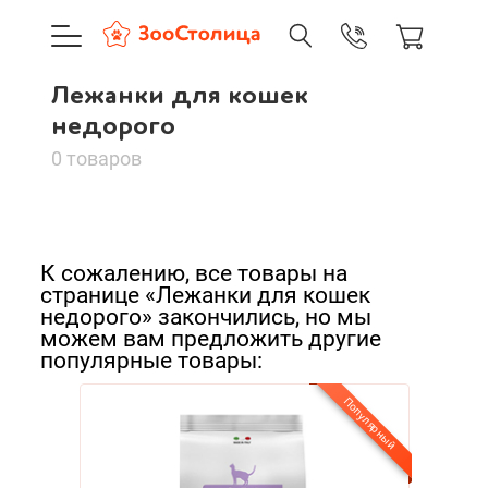
+7 (495) 137-88-37
09:00-21:0
Лежанки для кошек
г. Москва
Лежанки для кошек
Доставка только по Москве и
недорого
недорого
0 товаров
Сортировать:
Корзина пуста
По нашему
К сожалению, все товары на
Каталог товаров
По популярности
странице «Лежанки для кошек
недорого» закончились, но мы
О компании
можем вам предложить другие
Cначала дешевые
популярные товары:
Доставка и оплата
Cначала дорогие
Популярный
Новинки
Вход
Ре
А - Я