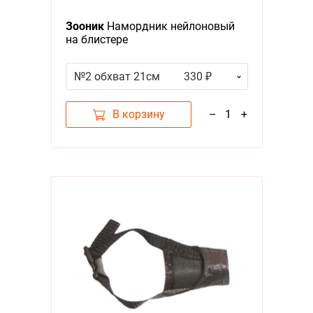
Я - А
Зооник
Намордник нейлоновый
Фильтры
на блистере
Цена
№2 обхват 21см
330 ₽
В корзину
–
1
+
Категория
Намордники
1